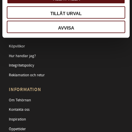
Telefon:
090-139930
E-post:
umea@tehornan.se
TILLÅT URVAL
Besöksadress:
Utopiagallerian, Skolgatan 62
AVVISA
KUNDTJÄNST
Köpvillkor
Hur handlar jag?
Integritetspolicy
Reklamation och retur
INFORMATION
Om Tehörnan
Kontakta oss
Inspiration
Öppettider