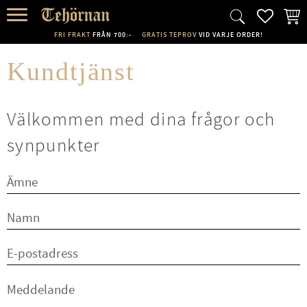
FAVORI
KUND
Meny
FRI FRAKT
FRÅN 700:-
GRATIS TEPROV
VID VARJE ORDER!
Kundtjänst
Välkommen med dina frågor och
synpunkter