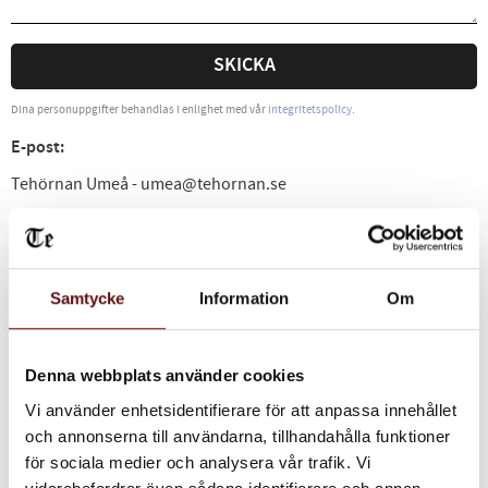
SKICKA
Dina personuppgifter behandlas i enlighet med vår
integritetspolicy
.
E-post:
Tehörnan Umeå - umea@tehornan.se
Telefon:
Butiken Umeå: - 090-139930
Företagsnamn:
Samtycke
Information
Om
Tehörnan i Umeå AB
Org.nr:
Denna webbplats använder cookies
556293-3035
Vi använder enhetsidentifierare för att anpassa innehållet
och annonserna till användarna, tillhandahålla funktioner
Adress:
för sociala medier och analysera vår trafik. Vi
Skolgatan 62