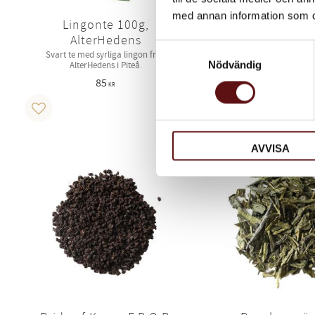
med annan information som du 
Lingonte 100g,
Hjortronte 1
AlterHedens
AlterHede
Samtyckesval
Svart te med syrliga lingon från
Svart te smaksatt med hj
Nödvändig
AlterHedens i Piteå.
AlterHedens i Pit
85
95
KR
KR
KÖP
Lägg till i favoriter
Lägg till i favoriter
AVVISA