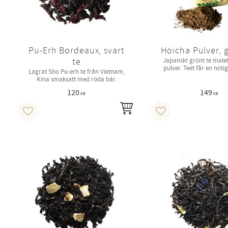
Pu-Erh Bordeaux, svart
Hoicha Pulver, 
te
Japanskt grönt te malet t
pulver. Teet får en nöt
Lagrat Sho Pu-erh te från Vietnam,
smak.
Kina smaksatt med röda bär.
120
149
KR
KR
INFO
Lägg till i favoriter
Lägg till i favoriter