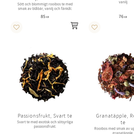
vanilj
Sött och blommigt rooibos te med
smak av blåbär, vanilj och fänkål.
85
76
KR
KR
INFO
Lägg till i favoriter
Lägg till i favoriter
Passionsfrukt, Svart te
Granatäpple, R
te
Svart te med exotisk och sötsyrliga
passionsfrukt.
Rooibos med smak av up
granatäpple.