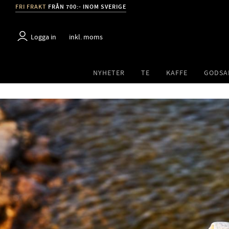
FRI FRAKT
FRÅN 700:- INOM SVERIGE
Logga in
inkl. moms
NYHETER
TE
KAFFE
GODSA