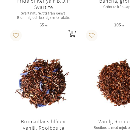
Pride of Kenya F.B.O.P,
Bancha, grön
Svart te
Grönt te från Ja
Svart naturellt te från Kenya.
Blommig och kraftigare karaktär.
65
105
KR
KR
INFO
Lägg till i favoriter
Lägg till i favoriter
Brunkullans blåbär
Vanilj, Rooib
vanilj, Rooibos te
Rooibos te med mjuk s