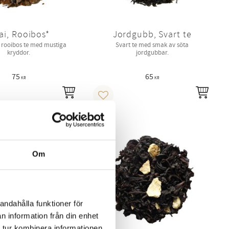
ai, Rooibos*
Jordgubb, Svart te
t rooibos te med mustiga
Svart te med smak av söta
kryddor.
jordgubbar.
75
65
KR
KR
INFO
INFO
i favoriter
Lägg till i favoriter
Om
andahålla funktioner för
n information från din enhet
 tur kombinera informationen