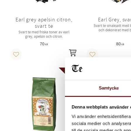
Earl grey apelsin citron,
Earl Grey, sva
svart te
Svart te smaksatt med
och dekorerat med bl
Svart te med friska toner av earl
grey, apelsin och citron.
70
80
KR
KR
INFO
Lägg till i favoriter
Lägg till i favoriter
MISSA INTE!
Samtycke
Denna webbplats använder 
Vi använder enhetsidentifierar
sociala medier och analysera 
till de sociala medier och a