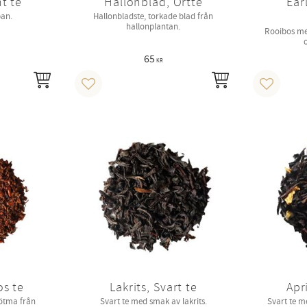
t te
Hallonblad, Örtte
Ear
pan.
Hallonbladste, torkade blad från
hallonplantan.
Rooibos me
65
KR
INFO
INFO
Lägg till i favoriter
Lägg till 
os te
Lakrits, Svart te
Apr
ötma från
Svart te med smak av lakrits.
Svart te m