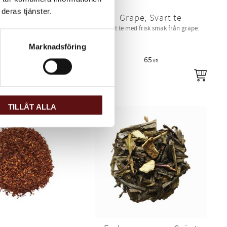
deras tjänster.
 Tea Mulberry,
Grape, Svart te
Mumin te
Svart te med frisk smak från grape.
ed smak av mullbär i fin
Marknadsföring
rk med Mumin motiv.
255
65
KR
KR
INFO
INFO
i favoriter
Lägg till i favoriter
TILLÅT ALLA