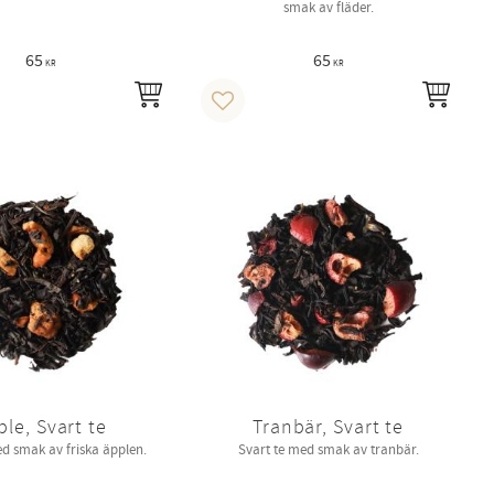
smak av fläder.
65
65
KR
KR
INFO
INFO
i favoriter
Lägg till i favoriter
ple, Svart te
Tranbär, Svart te
ed smak av friska äpplen.
Svart te med smak av tranbär.