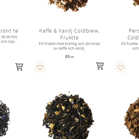
grönt te
Kaffe & Vanilj Coldbrew,
Pers
Fruktte
Cold
ill ett fint
ig och mjuk
Ett fruktte med krämig och söt smak
Ett fruktt
av kaffe och vanilj.
och
85
KR
INFO
KÖP
Lägg till i favoriter
Lägg till 