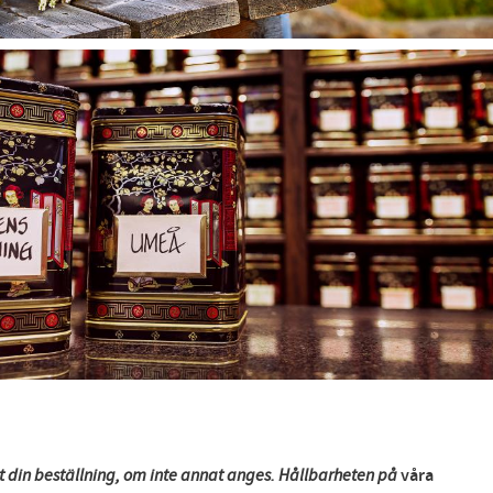
gt din beställning, om inte annat anges. Hållbarheten på
våra