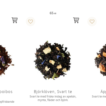
65
KR
INFO
INFO
Lägg till i favoriter
Lägg till 
ooibos
Björklöven, Svart te
Äp
Svart te med friska inslag av apelsin,
Svart te m
mynta, fläder och björk.
pfriskande