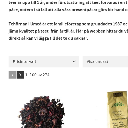
teer är upp till 1 år, under förutsättning att teet förvaras i e
påse, notera i så fall att alla våra presentpåsar görs för han
Tehörnan i Umeå är ett familjeföretag som grundades 1987 och
jämn kvalitet på teet ifrån år till år. Här på webben hittar du
direkt så kan vi lägga till det te du saknar.
Prisintervall
Visa endast
15
680
Finns i lager
251
1–
100
av
274