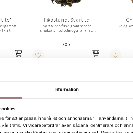
rt te*
Fikastund, Svart te
Ch
 bergamott
Svart te och friskt grönt sencha
Ekologisk
åklint.
smaksatt med solmogen ananas,
vanilj och krämig ägglikör.
80
KR
INFO
INFO
Lägg till i favoriter
Lägg till 
MISSA INTE!
Information
cookies
e för att anpassa innehållet och annonserna till användarna, tillh
vår trafik. Vi vidarebefordrar även sådana identifierare och anna
nnons- och analysföretag som vi samarbetar med. Dessa kan i sin