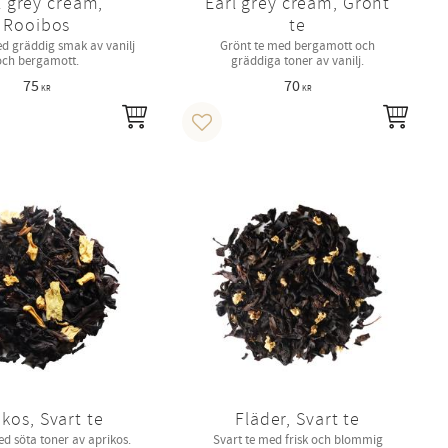
l grey cream,
Earl grey cream, Grönt
Rooibos
te
d gräddig smak av vanilj
Grönt te med bergamott och
och bergamott.
gräddiga toner av vanilj.
75
70
KR
KR
INFO
INFO
i favoriter
Lägg till i favoriter
ikos, Svart te
Fläder, Svart te
ed söta toner av aprikos.
Svart te med frisk och blommig