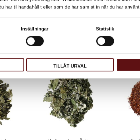
har tillhandahållit eller som de har samlat in när du har använt 
00g,
Matcha Green Tea,
Black
ns
Japanskt matcha te
ortron från
Grönt pulveriserat japanskt matcha
Svart te m
Inställningar
Statistik
eå.
te.
plåtbu
465
KR
KÖP
KÖP
Lägg till i favoriter
Lägg till 
TILLÅT URVAL