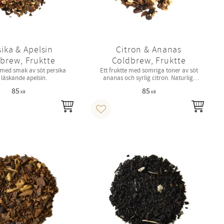
ika & Apelsin
Citron & Ananas
brew, Fruktte
Coldbrew, Fruktte
e med smak av söt persika
Ett fruktte med somriga toner av söt
 läskande apelsin.
ananas och syrlig citron. Naturligt
sötat med stevia.
85
85
KR
KR
INFO
INFO
i favoriter
Lägg till i favoriter