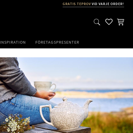
GRATIS TEPROV
VID VARJE ORDER!
FAVORITER
KUNDVA
INSPIRATION
FÖRETAGSPRESENTER