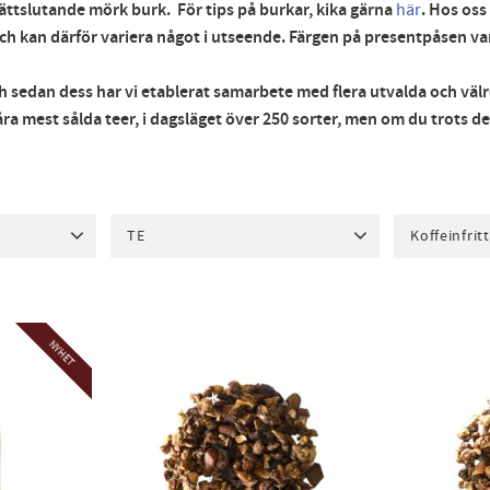
n tättslutande mörk burk. För tips på burkar, kika gärna
här
. Hos oss
d och kan därför variera något i utseende. Färgen på presentpåsen v
 sedan dess har vi etablerat samarbete med flera utvalda och välr
 våra mest sålda teer, i dagsläget över 250 sorter, men om du trots 
TE
Koffeinfritt
Ekologiskt te
8
Grönt te
41
TE
34
Honeybush te
1
Naturellt te
23
Visa fler
NYHET