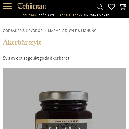
FAVORI
KUND
Meny
FRI FRAKT
FRÅN 700:-
GRATIS TEPROV
VID VARJE ORDER!
GODSAKER & KRYDDOR
MARMELAD, SYLT & HONUNG
Åkerbärssylt
Sylt av det sagolikt goda åkerbäret