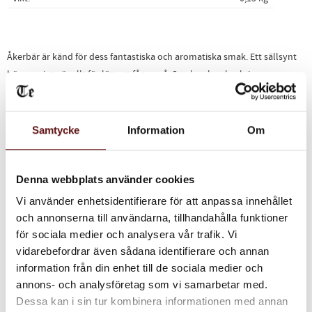
Åkerbär är känd för dess fantastiska och aromatiska smak. Ett sällsynt
bär som inte är allt för lätt att få tag på. Smaken kan beskrivas som en
blandning av smultron och hallon.
Detta bär passar utmärkt till glass eller andra desserter.
Samtycke
Information
Om
120g
Ingredienser:
Denna webbplats använder cookies
Åkerbär 50%, socker, förtjockningsmedel (pektin), citronsyra,
Vi använder enhetsidentifierare för att anpassa innehållet
konserveringsmedel (kaliumsorbat).
och annonserna till användarna, tillhandahålla funktioner
för sociala medier och analysera vår trafik. Vi
vidarebefordrar även sådana identifierare och annan
information från din enhet till de sociala medier och
annons- och analysföretag som vi samarbetar med.
Dela med dig
Dessa kan i sin tur kombinera informationen med annan