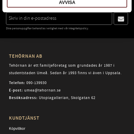
AVVISA
FÖRST ATT FÅ NYHETER OCH ERBJUDANDEN.
Dina personuppgifter behandlas i enlighet med vår
integritetspolicy
.
TEHÖRNAN AB
Tehörnan är ett familjeföretag som grundades år 1987 i
studentstaden Umeå. Sedan år 1993 finns vi även i Uppsala.
Telefon:
090-139930
E-post:
umea@tehornan.se
Besöksadress:
Utopiagallerian, Skolgatan 62
KUNDTJÄNST
Köpvillkor