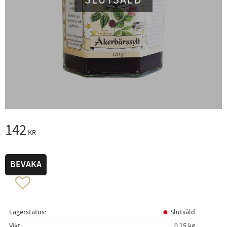
SLUTSÅLD
142
KR
BEVAKA
Lägg till i favoriter
Lagerstatus
Slutsåld
Vikt
0,15 kg