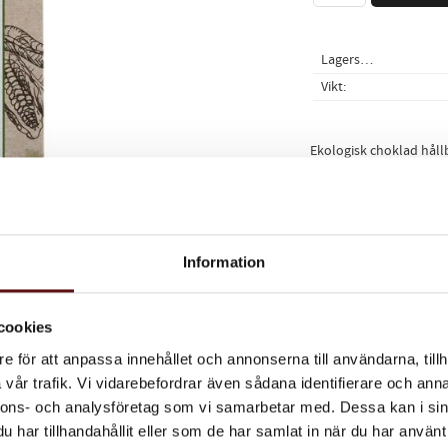
Lagerstatus
Vikt
Ekologisk choklad håll
med älgört. 90g.
Ingredienser
*stenmalda kakaobönor
Information
*ekologisk ingrediens 
cookies
e för att anpassa innehållet och annonserna till användarna, tillh
Dela med dig
vår trafik. Vi vidarebefordrar även sådana identifierare och anna
Facebook
Twitter
Lin
nnons- och analysföretag som vi samarbetar med. Dessa kan i sin
har tillhandahållit eller som de har samlat in när du har använt 