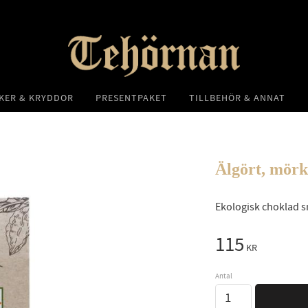
KER & KRYDDOR
PRESENTPAKET
TILLBEHÖR & ANNAT
Älgört, mör
Ekologisk choklad s
115
KR
Antal