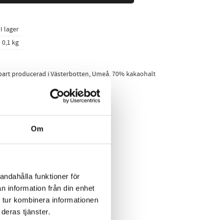
I lager
0,1 kg
bart producerad i Västerbotten, Umeå. 70% kakaohalt
, *socker, *kakaosmör, älgört.
Om
SE-EKO-01
andahålla funktioner för
n information från din enhet
kedIn
 tur kombinera informationen
deras tjänster.