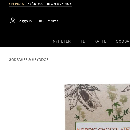
FRI FRAKT
FRÅN 700:- INOM SVERIGE
Logga in
inkl. moms
NYHETER
TE
KAFFE
GODSA
GODSAKER & KRYDDOR