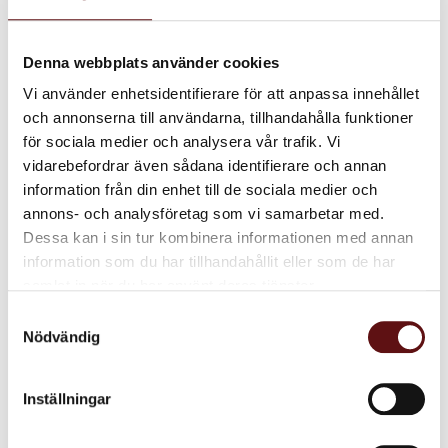
KÖP
KÖ
Lägg till i favoriter
Lägg till i favoriter
Denna webbplats använder cookies
Vi använder enhetsidentifierare för att anpassa innehållet
och annonserna till användarna, tillhandahålla funktioner
för sociala medier och analysera vår trafik. Vi
vidarebefordrar även sådana identifierare och annan
information från din enhet till de sociala medier och
annons- och analysföretag som vi samarbetar med.
Dessa kan i sin tur kombinera informationen med annan
information som du har tillhandahållit eller som de har
Burk
samlat in när du har använt deras tjänster.
Midnattsblomma,
100 gr.
Samtyckesval
Plåtburk, 100 gr.
Nödvändig
80
KR
INFO
Inställningar
Lägg till i favoriter