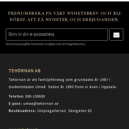
PRENUMERERA PÅ VÅRT NYHETSBREV OCH BLI
FÖRST ATT FÅ NYHETER OCH ERBJUDANDEN.
Dina personuppgifter behandlas i enlighet med vår
integritetspolicy
.
TEHÖRNAN AB
Tehörnan är ett familjeföretag som grundades år 1987 i
studentstaden Umeå. Sedan år 1993 finns vi även i Uppsala.
Telefon:
090-139930
E-post:
umea@tehornan.se
Besöksadress:
Utopiagallerian, Skolgatan 62