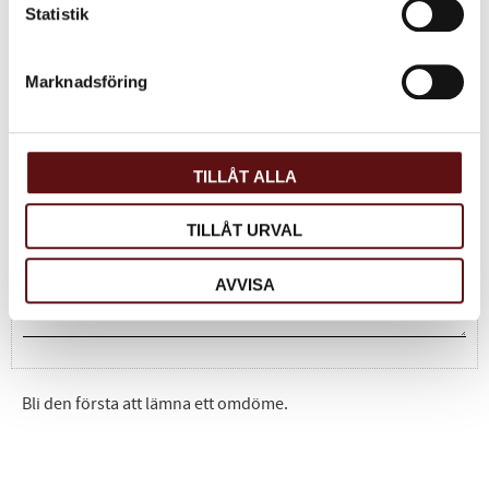
Statistik
Dela med dig
Facebook
Twitter
LinkedIn
Marknadsföring
Omdömen
TILLÅT ALLA
Du
TILLÅT URVAL
AVVISA
Bli den första att lämna ett omdöme.