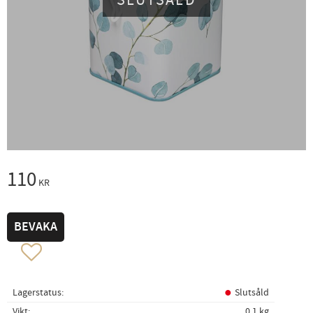
SLUTSÅLD
110
KR
BEVAKA
Lägg till i favoriter
Lagerstatus
Slutsåld
Vikt
0,1 kg