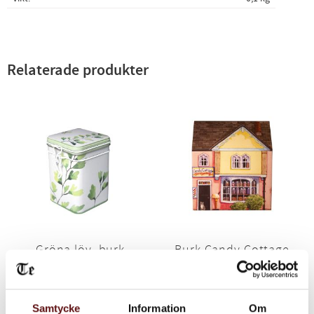
Relaterade produkter
Gröna löv, burk
Burk Candy Cottage,
150g
150g
Burk med knäpplock
Söt burk i plåt
110
140
KR
KR
Samtycke
Information
Om