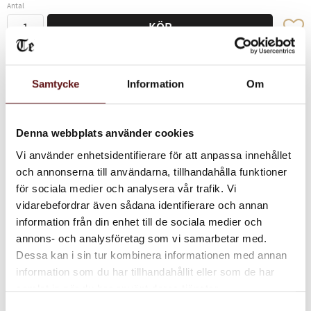
Antal
Lägg ti
KÖP
Lagerstatus
I lager
Samtycke
Information
Om
Vikt
0,1 kg
Denna webbplats använder cookies
Vi använder enhetsidentifierare för att anpassa innehållet
En smakrik svart teblandning med härlig frisk mintsmak.
och annonserna till användarna, tillhandahålla funktioner
för sociala medier och analysera vår trafik. Vi
Dela med dig
vidarebefordrar även sådana identifierare och annan
information från din enhet till de sociala medier och
Facebook
Twitter
LinkedIn
annons- och analysföretag som vi samarbetar med.
Dessa kan i sin tur kombinera informationen med annan
information som du har tillhandahållit eller som de har
Omdömen
samlat in när du har använt deras tjänster.
Samtyckesval