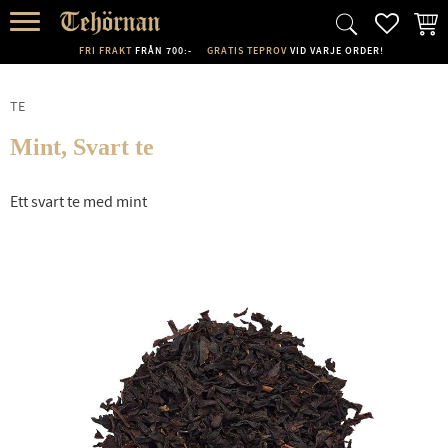
FAVORI
KUND
Meny
FRI FRAKT
FRÅN 700:-
GRATIS TEPROV
VID VARJE ORDER!
TE
Mint, Svart te
Ett svart te med mint