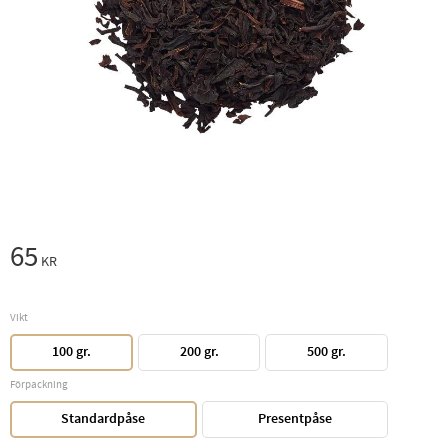
65
KR
Vikt
100 gr.
200 gr.
500 gr.
Förpackning
Standardpåse
Presentpåse