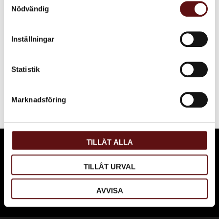
Du
Nödvändig
Inställningar
Statistik
Bli den första att lämna ett omdöme.
Marknadsföring
TILLÅT ALLA
PRENUMERERA PÅ VÅRT NYHETSBREV OCH BLI
FÖRST ATT FÅ NYHETER OCH ERBJUDANDEN.
TILLÅT URVAL
AVVISA
Dina personuppgifter behandlas i enlighet med vår
integritetspolicy
.