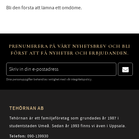
Bli den första att lämna ett omdöme.
PRENUMERERA PÅ VÅRT NYHETSBREV OCH BLI
FÖRST ATT FÅ NYHETER OCH ERBJUDANDEN.
Dina personuppgifter behandlas i enlighet med vår
integritetspolicy
.
TEHÖRNAN AB
Tehörnan är ett familjeföretag som grundades år 1987 i
studentstaden Umeå. Sedan år 1993 finns vi även i Uppsala.
Telefon:
090-139930