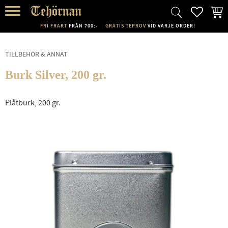
FAVORI
KUND
Meny
FRI FRAKT
FRÅN 700:-
GRATIS TEPROV
VID VARJE ORDER!
TILLBEHÖR & ANNAT
Burk Silver, 200 gr.
Plåtburk, 200 gr.