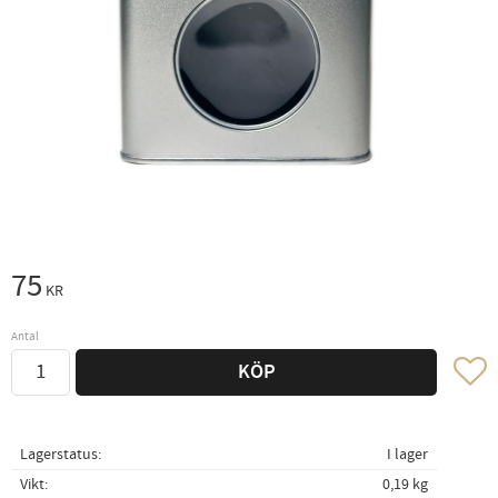
75
KR
Antal
Lägg ti
KÖP
Lagerstatus
I lager
Vikt
0,19 kg