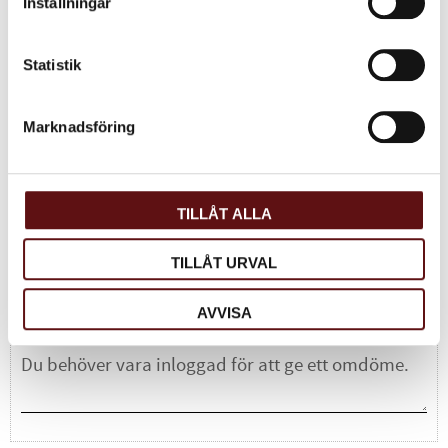
Inställningar
80
KR
INFO
Lägg till i favoriter
Statistik
Marknadsföring
Dela med dig
Facebook
Twitter
LinkedIn
TILLÅT ALLA
Omdömen
TILLÅT URVAL
Du
AVVISA