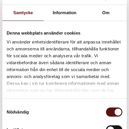
200 gr.
Japansk svart, 100
gr.
Plåtburk, 200 gr.
Samtycke
Information
Om
Plåtburk, 100 gr.
90
75
KR
KR
Denna webbplats använder cookies
INFO
KÖ
Lägg till i favoriter
Lägg till i favoriter
Vi använder enhetsidentifierare för att anpassa innehållet
och annonserna till användarna, tillhandahålla funktioner
för sociala medier och analysera vår trafik. Vi
vidarebefordrar även sådana identifierare och annan
information från din enhet till de sociala medier och
annons- och analysföretag som vi samarbetar med.
Dessa kan i sin tur kombinera informationen med annan
information som du har tillhandahållit eller som de har
samlat in när du har använt deras tjänster.
Burk
Samtyckesval
Nödvändig
Midnattsblomma,
100 gr.
Plåtburk, 100 gr.