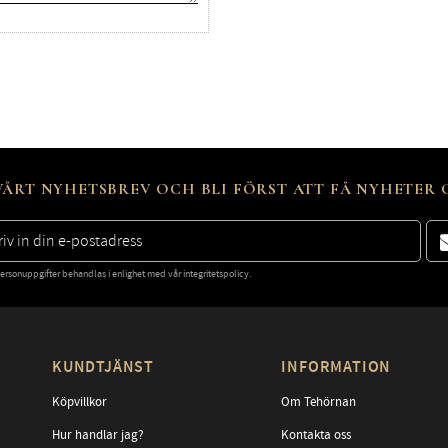
ÅRT NYHETSBREV OCH BLI FÖRST ATT FÅ NYHETER
ersonuppgifter behandlas i enlighet med vår
integritetspolicy
.
KUNDTJÄNST
INFORMATION
Köpvillkor
Om Tehörnan
Hur handlar jag?
Kontakta oss