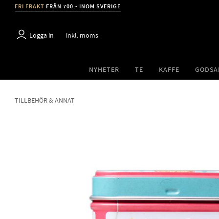
FRI FRAKT
FRÅN 700:- INOM SVERIGE
Logga in
inkl. moms
NYHETER
TE
KAFFE
GODSA
TILLBEHÖR & ANNAT