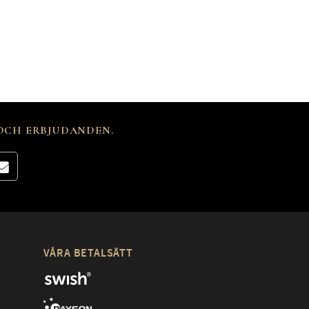
 OCH ERBJUDANDEN.
VÅRA BETALSÄTT