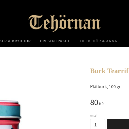
KER & KRYDDOR
PRESENTPAKET
TILLBEHÖR & ANNAT
Burk Tearrifi
Plåtburk, 100 gr.
80
KR
Antal