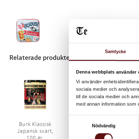
Samtycke
Relaterade produkter
Denna webbplats använder 
Vi använder enhetsidentifierar
sociala medier och analysera 
till de sociala medier och a
med annan information som du 
Samtyckesval
Burk Klassisk
Tea Pot Burk,
Nödvändig
Japansk svart,
100 gr
100 gr.
Plåtburk 100gr