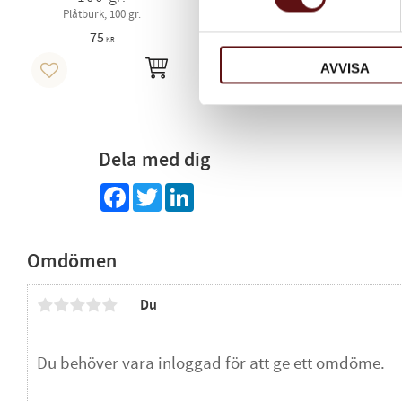
Plåtburk, 100 gr.
75
85
KR
KR
AVVISA
KÖP
KÖP
Lägg till i favoriter
Lägg till i favoriter
Dela med dig
Facebook
Twitter
LinkedIn
Omdömen
Du