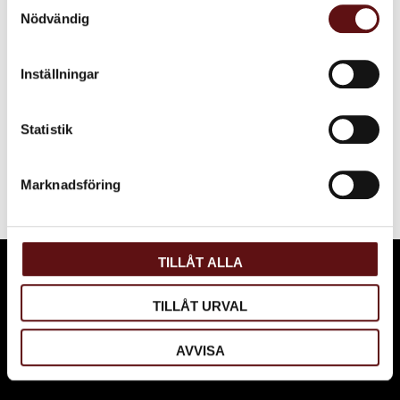
Samtyckesval
Du
Nödvändig
Inställningar
Statistik
Bli den första att lämna ett omdöme.
Marknadsföring
TILLÅT ALLA
PRENUMERERA PÅ VÅRT NYHETSBREV OCH BLI
FÖRST ATT FÅ NYHETER OCH ERBJUDANDEN.
TILLÅT URVAL
AVVISA
Dina personuppgifter behandlas i enlighet med vår
integritetspolicy
.