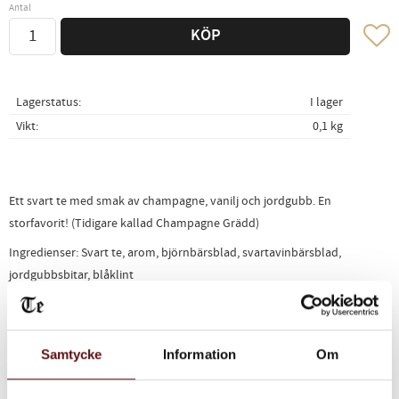
Antal
Lägg ti
KÖP
Lagerstatus
I lager
Vikt
0,1 kg
Ett svart te med smak av champagne, vanilj och jordgubb. En
storfavorit! (Tidigare kallad Champagne Grädd)
Ingredienser: Svart te, arom, björnbärsblad, svartavinbärsblad,
jordgubbsbitar, blåklint
Relaterade produkter
Samtycke
Information
Om