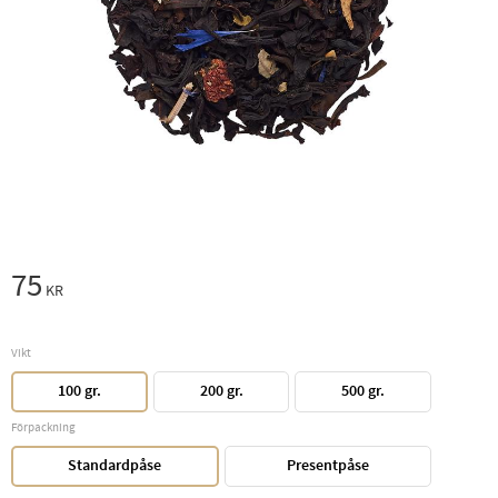
75
KR
Vikt
100 gr.
200 gr.
500 gr.
Förpackning
Standardpåse
Presentpåse