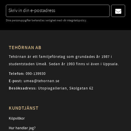
Dina personuppgifter behandlas i enlighet med vår
integritetspolicy
.
TEHÖRNAN AB
Tehörnan är ett familjeföretag som grundades år 1987 i
studentstaden Umeå. Sedan år 1993 finns vi även i Uppsala.
Telefon:
090-139930
E-post:
umea@tehornan.se
Besöksadress:
Utopiagallerian, Skolgatan 62
KUNDTJÄNST
Köpvillkor
Hur handlar jag?