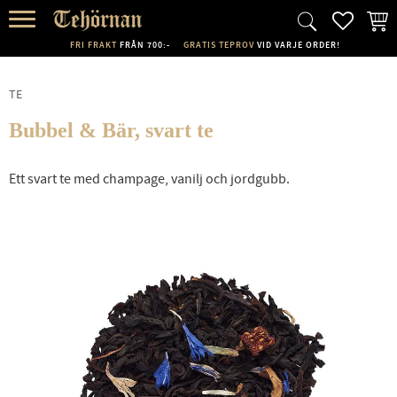
FAVORI
KUND
Meny
FRI FRAKT
FRÅN 700:-
GRATIS TEPROV
VID VARJE ORDER!
TE
Bubbel & Bär, svart te
Ett svart te med champage, vanilj och jordgubb.