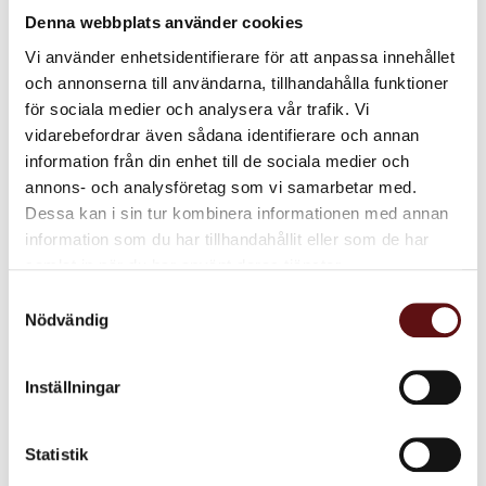
Denna webbplats använder cookies
Vi använder enhetsidentifierare för att anpassa innehållet
och annonserna till användarna, tillhandahålla funktioner
för sociala medier och analysera vår trafik. Vi
vidarebefordrar även sådana identifierare och annan
information från din enhet till de sociala medier och
annons- och analysföretag som vi samarbetar med.
Bubbel & Bär,
Bubbel & Bär, grönt
rooibos te
te
Dessa kan i sin tur kombinera informationen med annan
Ett rooibos te med ​jordgubbe,
Grönt te med ​jordgubbe, vanilj,
information som du har tillhandahållit eller som de har
vanilj, champagne, blåklint och
champagne.
samlat in när du har använt deras tjänster.
björnbärsblad​.
85
75
Samtyckesval
KR
KR
Nödvändig
INFO
IN
Lägg till i favoriter
Lägg till i favoriter
Inställningar
Dela med dig
Statistik
Facebook
Twitter
LinkedIn