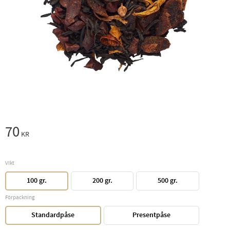
70
KR
Vikt
100 gr.
200 gr.
500 gr.
Förpackning
Standardpåse
Presentpåse