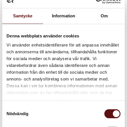
Samtycke
Information
Om
Denna webbplats använder cookies
Vi använder enhetsidentifierare för att anpassa innehållet
och annonserna till användarna, tillhandahålla funktioner
för sociala medier och analysera vår trafik. Vi
Chili Choklad,
vidarebefordrar även sådana identifierare och annan
Rooibos te
information från din enhet till de sociala medier och
Ett rooibos te med chili,
annons- och analysföretag som vi samarbetar med.
choklad, kakaoböna, russin
och solrosblom.
Dessa kan i sin tur kombinera informationen med annan
75
KR
information som du har tillhandahållit eller som de har
INFO
samlat in när du har använt deras tjänster.
Lägg till i favoriter
Samtyckesval
Nödvändig
Dela med dig