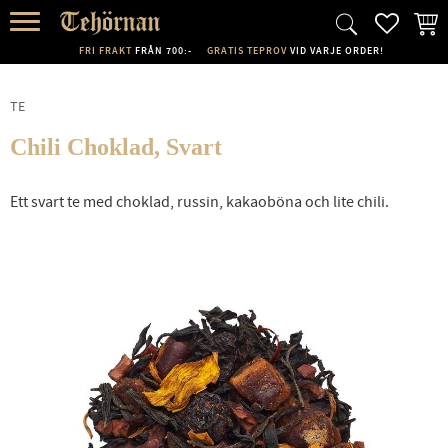
FAVORI
KUND
Meny
FRI FRAKT
FRÅN 700:-
GRATIS TEPROV
VID VARJE ORDER!
TE
Chili Choklad, Svart
Ett svart te med choklad, russin, kakaoböna och lite chili.