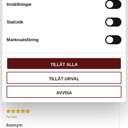
Inställningar
Facebook
Twitter
LinkedIn
Statistik
Omdömen
Produktens betyg
Marknadsföring
Baserat på 1 betyg.
Du
TILLÅT ALLA
TILLÅT URVAL
AVVISA
Perfekt
Anonym