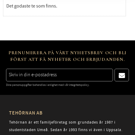
Det godaste te som finns.
PRENUMERERA PÅ VÅRT NYHETSBREV OCH BLI
FÖRST ATT FÅ NYHETER OCH ERBJUDANDEN.
Dina personuppgifter behandlas i enlighet med vår
integritetspolicy
.
TEHÖRNAN AB
Tehörnan är ett familjeföretag som grundades år 1987 i
studentstaden Umeå. Sedan år 1993 finns vi även i Uppsala.