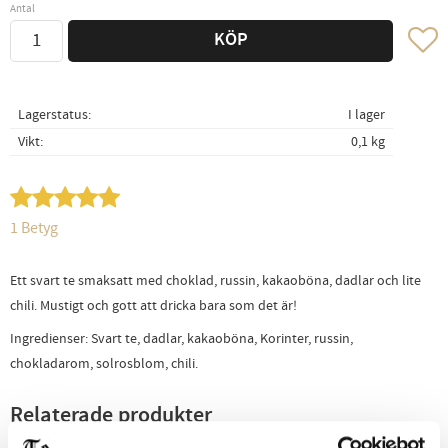
Antal
Lägg ti
KÖP
Lagerstatus
I lager
Vikt
0,1 kg
1 Betyg
Ett svart te smaksatt med choklad, russin, kakaoböna, dadlar och lite
chili. Mustigt och gott att dricka bara som det är!
Ingredienser: Svart te, dadlar, kakaoböna, Korinter, russin,
chokladarom, solrosblom, chili.
Relaterade produkter