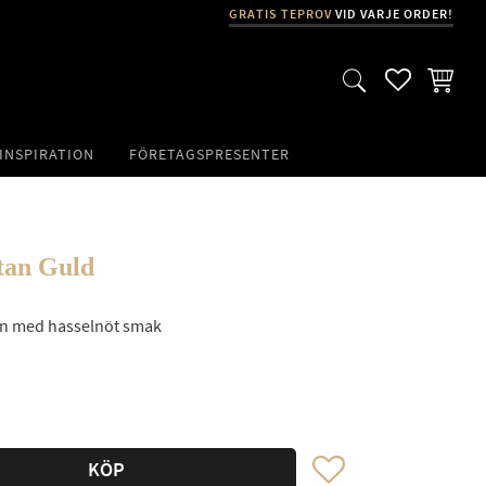
GRATIS TEPROV
VID VARJE ORDER!
FAVORITER
KUNDVA
INSPIRATION
FÖRETAGSPRESENTER
tan Guld
an med hasselnöt smak
Lägg till i favoriter
KÖP