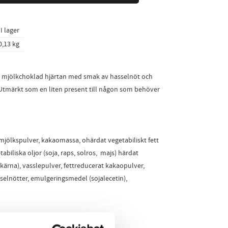
I lager
0,13 kg
d mjölkchoklad hjärtan med smak av hasselnöt och
. Utmärkt som en liten present till någon som behöver
mjölkspulver, kakaomassa, ohärdat vegetabiliskt fett
abiliska oljor (soja, raps, solros, majs) härdat
mkärna), vasslepulver, fettreducerat kakaopulver,
elnötter, emulgeringsmedel (sojalecetin),