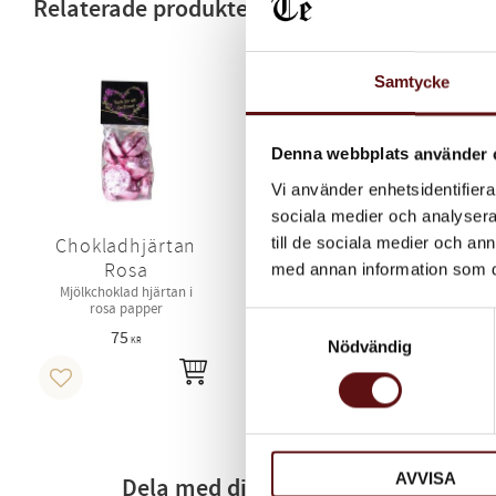
Relaterade produkter
Samtycke
Denna webbplats använder 
Vi använder enhetsidentifierar
sociala medier och analysera 
till de sociala medier och a
Chokladhjärtan
Rosa
med annan information som du 
Mjölkchoklad hjärtan i
rosa papper
Samtyckesval
75
KR
Nödvändig
INFO
Lägg till i favoriter
AVVISA
Dela med dig