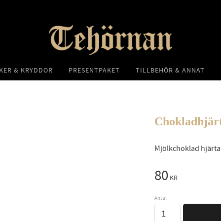
KER & KRYDDOR
PRESENTPAKET
TILLBEHÖR & ANNAT
Chokladhjär
Mjölkchoklad hjärt
80
KR
Antal