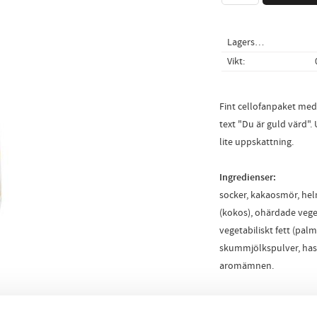
Lagerstatus
Vikt
Fint cellofanpaket me
text "Du är guld värd"
lite uppskattning.
Ingredienser:
socker, kakaosmör, hel
(kokos), ohärdade veget
vegetabiliskt fett (pal
skummjölkspulver, hass
aromämnen.
Innehåller nötter.