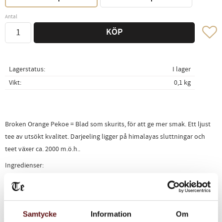
Antal
Lägg ti
KÖP
Lagerstatus
I lager
Vikt
0,1 kg
Broken Orange Pekoe = Blad som skurits, för att ge mer smak. Ett ljust
tee av utsökt kvalitet. Darjeeling ligger på himalayas sluttningar och
teet växer ca. 2000 m.ö.h..
Ingredienser:
Svart te*
*Ekologisk ingrediens
Samtycke
Information
Om