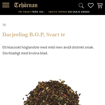
FAVORI
KUND
Meny
FRI FRAKT
FRÅN 700:-
GRATIS TEPROV
VID VARJE ORDER!
TE
Darjeeling B.O.P, Svart te
Ett klassiskt höglandste med mild men ändå distinkt smak.
Storbladigt med brutna blad.