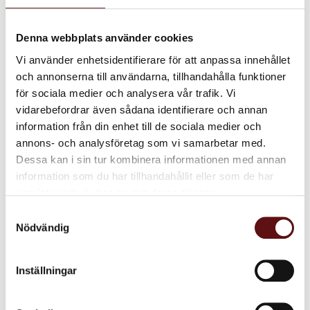
Relaterade produkter
Denna webbplats använder cookies
Vi använder enhetsidentifierare för att anpassa innehållet
och annonserna till användarna, tillhandahålla funktioner
för sociala medier och analysera vår trafik. Vi
vidarebefordrar även sådana identifierare och annan
information från din enhet till de sociala medier och
annons- och analysföretag som vi samarbetar med.
Dessa kan i sin tur kombinera informationen med annan
information som du har tillhandahållit eller som de har
Darjeeling T.G.F.O.P,
samlat in när du har använt deras tjänster.
Svart te
Ett klassiskt höglandste med
Samtyckesval
mild men ändå distinkt smak.
Nödvändig
85
KR
INFO
Lägg till i favoriter
Inställningar