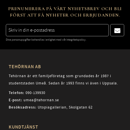
PRENUMERERA PÅ VÅRT NYHETSBREV OCH BLI
FÖRST ATT FÅ NYHETER OCH ERBJUDANDEN.
Dina personuppgifter behandlas i enlighet med vår
integritetspolicy
.
TEHÖRNAN AB
Tehörnan är ett familjeföretag som grundades år 1987 i
studentstaden Umeå. Sedan år 1993 finns vi även i Uppsala.
Telefon:
090-139930
E-post:
umea@tehornan.se
Besöksadress:
Utopiagallerian, Skolgatan 62
KUNDTJÄNST