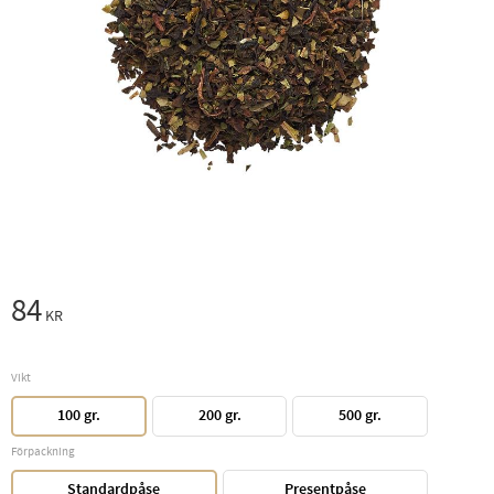
84
KR
Vikt
100 gr.
200 gr.
500 gr.
Förpackning
Standardpåse
Presentpåse