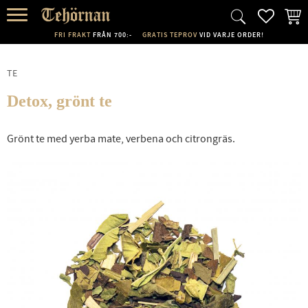
FAVORI
KUND
Meny
FRI FRAKT
FRÅN 700:-
GRATIS TEPROV
VID VARJE ORDER!
TE
Detox, grönt te
Grönt te med yerba mate, verbena och citrongräs.