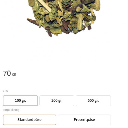
70
KR
Vikt
100 gr.
200 gr.
500 gr.
Förpackning
Standardpåse
Presentpåse