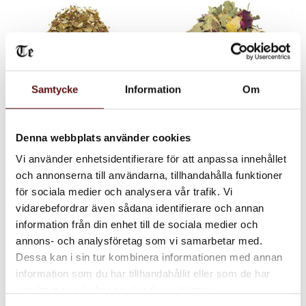
Samtycke
Information
Om
Yerba Mate
Sleepy Time, Örtte
Denna webbplats använder cookies
Ört Te
Ett ört te med bland annat
pepparmynta, citronmeliss,
Vi använder enhetsidentifierare för att anpassa innehållet
björnbärsblad, kamomill,
70
70
citronverbena, ljung, lavendel
KR
KR
och annonserna till användarna, tillhandahålla funktioner
och rosenblad.
för sociala medier och analysera vår trafik. Vi
INFO
IN
Lägg till i favoriter
Lägg till i favoriter
vidarebefordrar även sådana identifierare och annan
information från din enhet till de sociala medier och
annons- och analysföretag som vi samarbetar med.
Dessa kan i sin tur kombinera informationen med annan
information som du har tillhandahållit eller som de har
samlat in när du har använt deras tjänster.