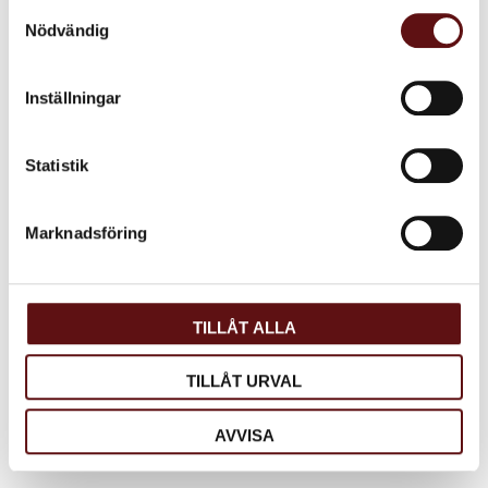
Samtyckesval
Nödvändig
Ingefära Citron,
Inställningar
Grönt te
Grönt te med ingefära och
citron.
Statistik
85
KR
Marknadsföring
INFO
Lägg till i favoriter
TILLÅT ALLA
Dela med dig
Facebook
Twitter
LinkedIn
TILLÅT URVAL
AVVISA
Omdömen