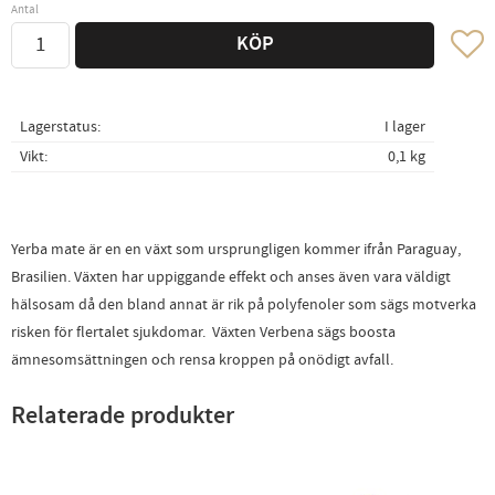
Antal
Lägg ti
KÖP
Lagerstatus
I lager
Vikt
0,1 kg
Yerba mate är en en växt som ursprungligen kommer ifrån Paraguay,
Brasilien. Växten har uppiggande effekt och anses även vara väldigt
hälsosam då den bland annat är rik på polyfenoler som sägs motverka
risken för flertalet sjukdomar. Växten Verbena sägs boosta
ämnesomsättningen och rensa kroppen på onödigt avfall.
Relaterade produkter