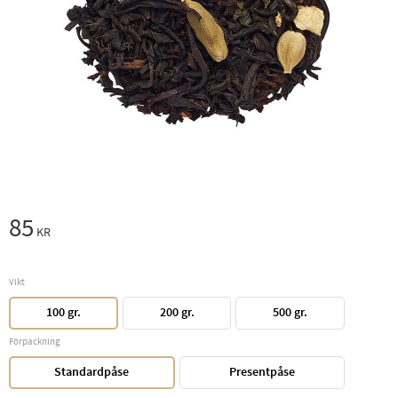
85
KR
Vikt
100 gr.
200 gr.
500 gr.
Förpackning
Standardpåse
Presentpåse