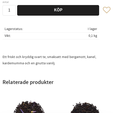
Antal
Lägg ti
KÖP
Lagerstatus
I lager
Vikt
0,1 kg
Ett friskt och kryddig svart te, smaksatt med bergamott, kanel,
kardemumma och en gnutta vanilj.
Relaterade produkter