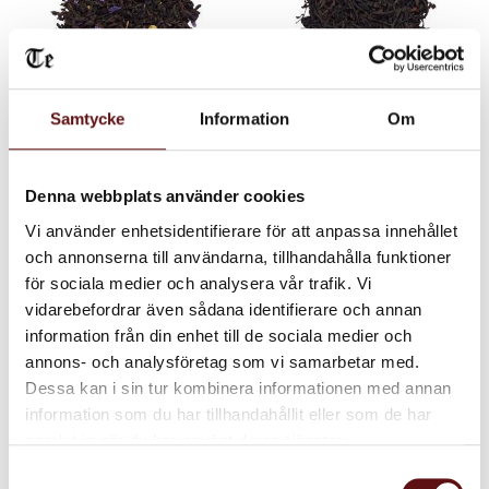
Samtycke
Information
Om
Earl Grey Malva,
Earl Grey Special,
Svart te
Svart te
Svart te med bergamott och
Svart te med bergamott
Denna webbplats använder cookies
blå malvablom.
Vi använder enhetsidentifierare för att anpassa innehållet
65
70
KR
KR
och annonserna till användarna, tillhandahålla funktioner
INFO
IN
för sociala medier och analysera vår trafik. Vi
Lägg till i favoriter
Lägg till i favoriter
vidarebefordrar även sådana identifierare och annan
information från din enhet till de sociala medier och
annons- och analysföretag som vi samarbetar med.
Dessa kan i sin tur kombinera informationen med annan
information som du har tillhandahållit eller som de har
samlat in när du har använt deras tjänster.
Samtyckesval