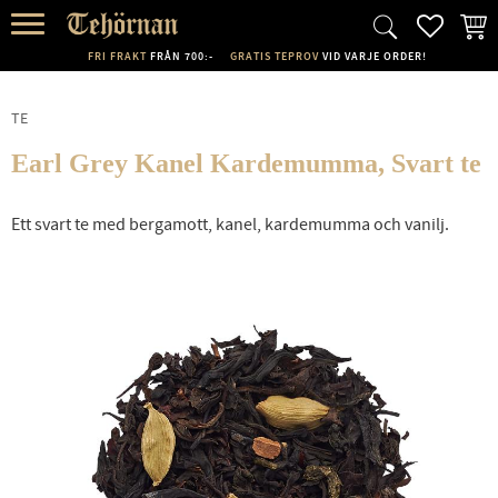
FAVORI
KUND
Meny
FRI FRAKT
FRÅN 700:-
GRATIS TEPROV
VID VARJE ORDER!
TE
Earl Grey Kanel Kardemumma, Svart te
Ett svart te med bergamott, kanel, kardemumma och vanilj.