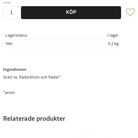
Antal
Lägg ti
KÖP
Lagerstatus
I lager
Vikt
0,1 kg
Ingredienser
Svart te, fläderblom och fläder*.
*arom
Relaterade produkter