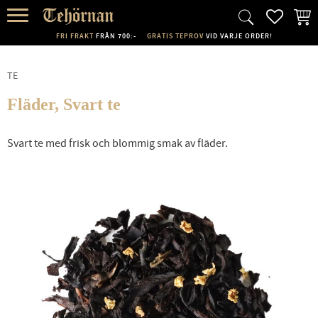
FAVORI
KUND
Meny
FRI FRAKT
FRÅN 700:-
GRATIS TEPROV
VID VARJE ORDER!
TE
Fläder, Svart te
Svart te med frisk och blommig smak av fläder.