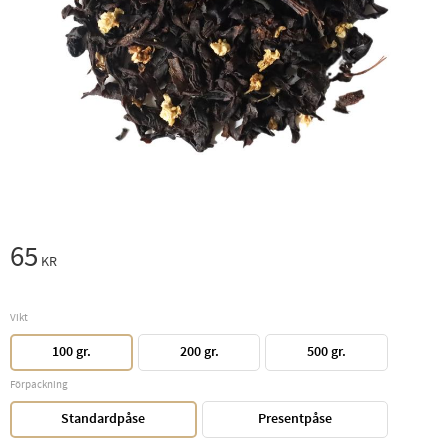
65
KR
Vikt
100 gr.
200 gr.
500 gr.
Förpackning
Standardpåse
Presentpåse