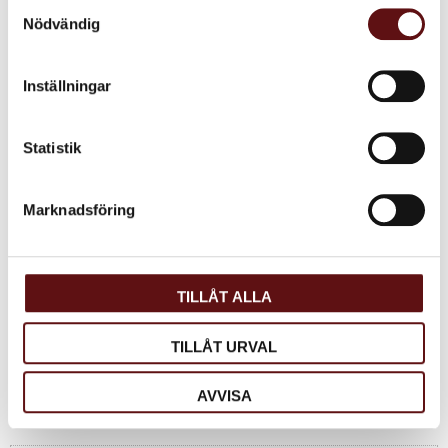
Samtyckesval
Nödvändig
Inställningar
Sov Gott, rooibos te
Rooibos med lavendel och
Statistik
fläder.
75
KR
Marknadsföring
INFO
Lägg till i favoriter
TILLÅT ALLA
Dela med dig
Facebook
Twitter
LinkedIn
TILLÅT URVAL
AVVISA
Omdömen