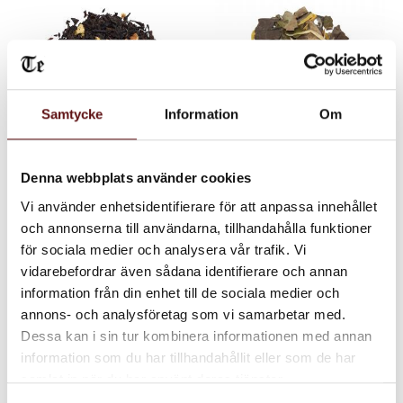
Samtycke
Information
Om
Friska Fläktar, Svart
Fläder, vitt te
Denna webbplats använder cookies
te
Vitt te med smak av fläder
samt guavafrukt
Vi använder enhetsidentifierare för att anpassa innehållet
Svart te med citron, grape och
fläder.
och annonserna till användarna, tillhandahålla funktioner
65
80
för sociala medier och analysera vår trafik. Vi
KR
KR
vidarebefordrar även sådana identifierare och annan
INFO
IN
Lägg till i favoriter
Lägg till i favoriter
information från din enhet till de sociala medier och
annons- och analysföretag som vi samarbetar med.
Dessa kan i sin tur kombinera informationen med annan
information som du har tillhandahållit eller som de har
samlat in när du har använt deras tjänster.