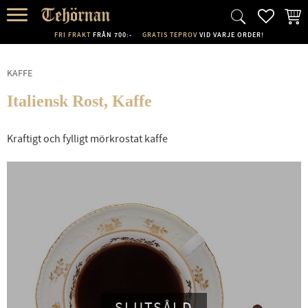
FAVORI
KUND
Meny
FRI FRAKT
FRÅN 700:-
GRATIS TEPROV
VID VARJE ORDER!
KAFFE
Italiensk Rost, Kaffe
Kraftigt och fylligt mörkrostat kaffe