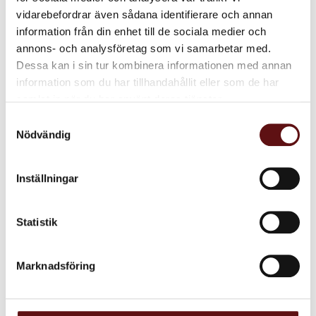
Rostning:
9/10
vidarebefordrar även sådana identifierare och annan
Fyllighet:
8/10
information från din enhet till de sociala medier och
Syrlighet:
4/10
annons- och analysföretag som vi samarbetar med.
Dessa kan i sin tur kombinera informationen med annan
Glöm inte att ange vid beställning om du önskar brygg, bistro,
information som du har tillhandahållit eller som de har
espresso, kok eller hela bönor!
samlat in när du har använt deras tjänster.
Samtyckesval
Dela med dig
Nödvändig
Facebook
Twitter
LinkedIn
Inställningar
Omdömen
Statistik
Du
Marknadsföring