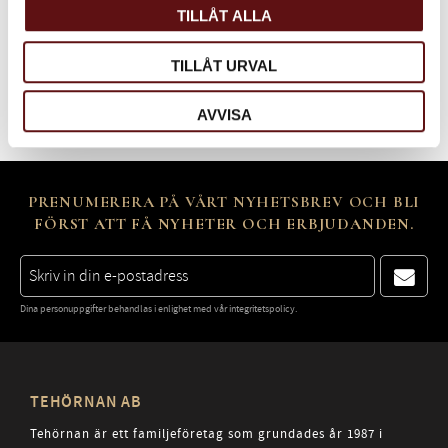
TILLÅT ALLA
TILLÅT URVAL
Bli den första att lämna ett omdöme.
AVVISA
PRENUMERERA PÅ VÅRT NYHETSBREV OCH BLI
FÖRST ATT FÅ NYHETER OCH ERBJUDANDEN.
Dina personuppgifter behandlas i enlighet med vår
integritetspolicy
.
TEHÖRNAN AB
Tehörnan är ett familjeföretag som grundades år 1987 i