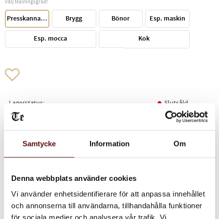
Välj Malningsgrad!
Presskanna/Perkulator
Brygg
Bönor
Esp. maskin
Esp. mocca
Kok
Lägg till i favoriter
Lagerstatus
Slutsåld
Vikt
0,25 kg
Samtycke
Information
Om
Detta är ett härligt mörkrostat kaffe som passar bra att bryggas som
espresso men även utmärkt som presskaffe. Kaffet är kraftfullt
Denna webbplats använder cookies
samtidigt som de har en mjuk och fin avslutning med toner av fikon och
Vi använder enhetsidentifierare för att anpassa innehållet
kryddor.
och annonserna till användarna, tillhandahålla funktioner
Ursprung:
Brasilien, Indonesien, Colombia och Kenya.
för sociala medier och analysera vår trafik. Vi