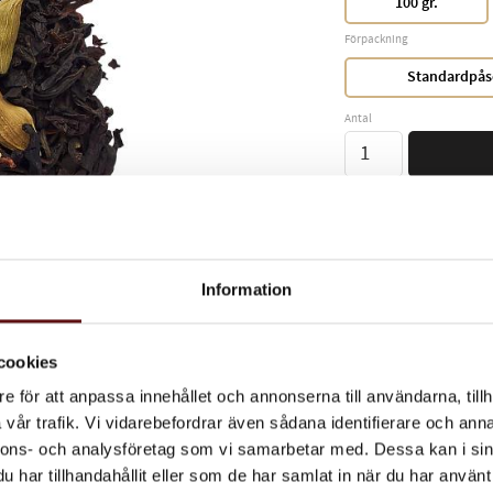
100 gr.
Förpackning
Standardpås
Antal
Lagerstatus
Vikt
Information
Ett svart te med smak
cookies
e för att anpassa innehållet och annonserna till användarna, tillh
Dela med dig
vår trafik. Vi vidarebefordrar även sådana identifierare och anna
Facebook
Twitter
Lin
nnons- och analysföretag som vi samarbetar med. Dessa kan i sin
har tillhandahållit eller som de har samlat in när du har använt 