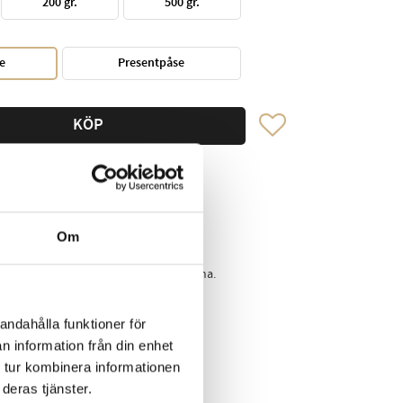
200 gr.
500 gr.
e
Presentpåse
Lägg till i favoriter
KÖP
I lager
0,1 kg
Om
 av hallon, bergamott och kardemumma.
andahålla funktioner för
n information från din enhet
kedIn
 tur kombinera informationen
deras tjänster.