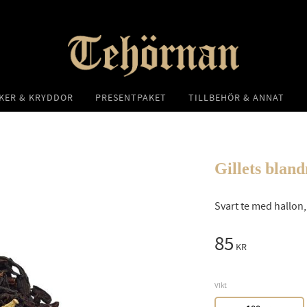
KER & KRYDDOR
PRESENTPAKET
TILLBEHÖR & ANNAT
Gillets bland
Svart te med hallo
85
KR
Vikt