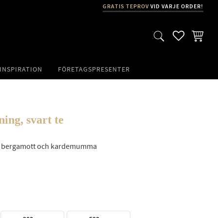
GRATIS TEPROV
VID VARJE ORDER!
FAVORITER
KUNDVA
INSPIRATION
FÖRETAGSPRESENTER
ning, svart te
n, bergamott och kardemumma