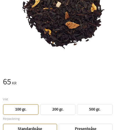
65
KR
Vikt
100 gr.
200 gr.
500 gr.
Förpackning
Standardpåse
Presentpåse