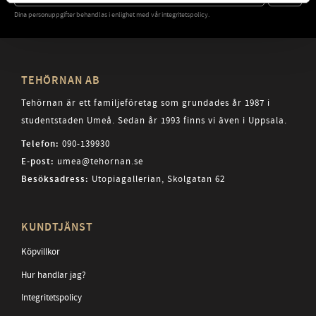
Dina personuppgifter behandlas i enlighet med vår
integritetspolicy
.
TEHÖRNAN AB
Tehörnan är ett familjeföretag som grundades år 1987 i
studentstaden Umeå. Sedan år 1993 finns vi även i Uppsala.
Telefon:
090-139930
E-post:
umea@tehornan.se
Besöksadress:
Utopiagallerian, Skolgatan 62
KUNDTJÄNST
Köpvillkor
Hur handlar jag?
Integritetspolicy