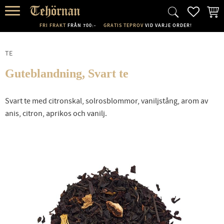
FAVORI
KUND
Meny
FRI FRAKT
FRÅN 700:-
GRATIS TEPROV
VID VARJE ORDER!
TE
Guteblandning, Svart te
Svart te med citronskal, solrosblommor, vaniljstång, arom av
anis, citron, aprikos och vanilj.