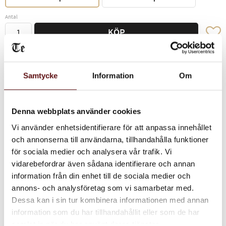
Antal
Lägg ti
KÖP
Lagerstatus
I lager
Samtycke
Information
Om
Vikt
0,1 kg
Denna webbplats använder cookies
Ett fruktigt svart te med citronskal, solrosblommor, vaniljstång, arom
Vi använder enhetsidentifierare för att anpassa innehållet
av anis, citron, aprikos och vanilj .
och annonserna till användarna, tillhandahålla funktioner
för sociala medier och analysera vår trafik. Vi
vidarebefordrar även sådana identifierare och annan
Dela med dig
information från din enhet till de sociala medier och
annons- och analysföretag som vi samarbetar med.
Facebook
Twitter
LinkedIn
Dessa kan i sin tur kombinera informationen med annan
information som du har tillhandahållit eller som de har
samlat in när du har använt deras tjänster.