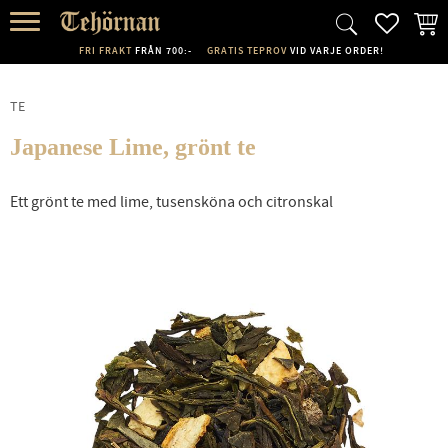
FAVORI
KUND
Meny
FRI FRAKT
FRÅN 700:-
GRATIS TEPROV
VID VARJE ORDER!
TE
Japanese Lime, grönt te
Ett grönt te med lime, tusensköna och citronskal