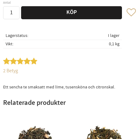
Antal
Lägg ti
KÖP
Lagerstatus
I lager
Vikt
0,1 kg
2 Betyg
Ett sencha te smaksatt med lIme, tusensköna och citronskal.
Relaterade produkter