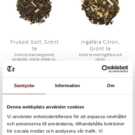
Frukost Gott, Grönt
Ingefära Citron,
te
Grönt te
Grönt te med bergamott,
Grönt te med ingefära och
Jordgubb, svarta vinbär och
citron.
citrongräs
85
85
KR
KR
INFO
IN
Lägg till i favoriter
Lägg till i favoriter
Samtycke
Information
Om
Denna webbplats använder cookies
Vi använder enhetsidentifierare för att anpassa innehållet
och annonserna till användarna, tillhandahålla funktioner
för sociala medier och analysera vår trafik. Vi