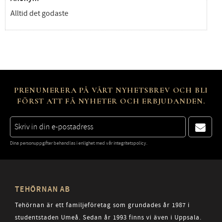
Alltid det godaste
PRENUMERERA PÅ VÅRT NYHETSBREV OCH BLI
FÖRST ATT FÅ NYHETER OCH ERBJUDANDEN.
Dina personuppgifter behandlas i enlighet med vår
integritetspolicy
.
TEHÖRNAN AB
Tehörnan är ett familjeföretag som grundades år 1987 i
studentstaden Umeå. Sedan år 1993 finns vi även i Uppsala.