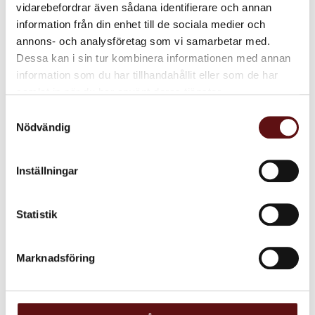
vidarebefordrar även sådana identifierare och annan
information från din enhet till de sociala medier och
annons- och analysföretag som vi samarbetar med.
Lime Citron,
Dessa kan i sin tur kombinera informationen med annan
Rooibos te
information som du har tillhandahållit eller som de har
Ett rooibos te med citron, lime,
samlat in när du har använt deras tjänster.
citrongräs och ingefära​
Samtyckesval
85
KR
Nödvändig
INFO
Lägg till i favoriter
Inställningar
Dela med dig
Statistik
Facebook
Twitter
LinkedIn
Marknadsföring
Omdömen
Produktens betyg