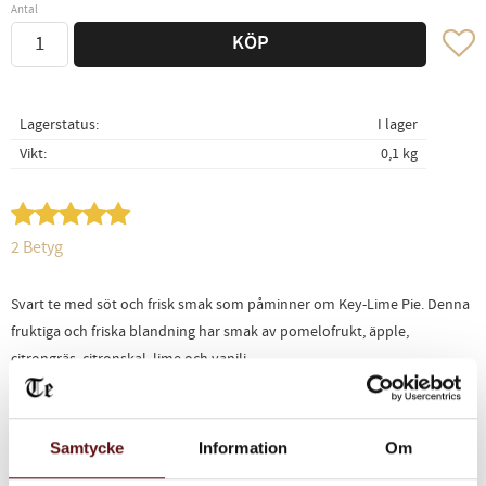
Antal
Lägg ti
KÖP
Lagerstatus
I lager
Vikt
0,1 kg
2 Betyg
Svart te med söt och frisk smak som påminner om Key-Lime Pie. Denna
fruktiga och friska blandning har smak av pomelofrukt, äpple,
citrongräs, citronskal, lime och vanilj.
Ingredienser: Svart te, Pomelofrukt, Citrongräs, Äppelbitar, lime- och
vanilj arom.
Samtycke
Information
Om