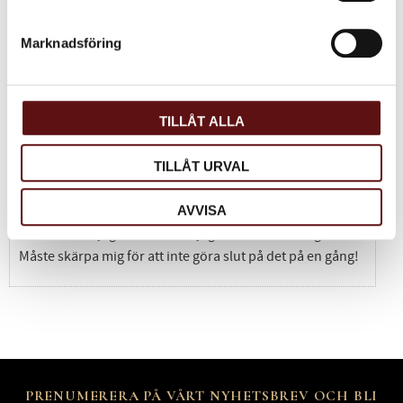
Perfekt
Marknadsföring
Susannah J.
Väldigt god citronsmak. Fräscht, lagom sött. En
familjefavorit.
TILLÅT ALLA
TILLÅT URVAL
Perfekt
Anonym
AVVISA
Godaste teet jag druckit - och jag har druckit många! :D
Måste skärpa mig för att inte göra slut på det på en gång!
PRENUMERERA PÅ VÅRT NYHETSBREV OCH BLI