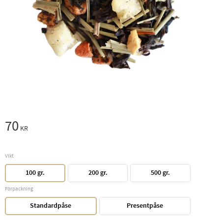
70
KR
Vikt
100 gr.
200 gr.
500 gr.
Förpackning
Standardpåse
Presentpåse