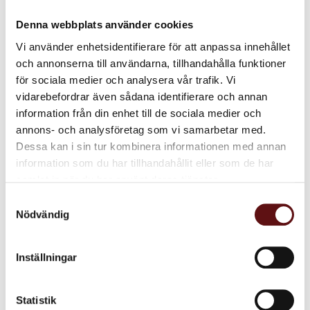
Denna webbplats använder cookies
Dela med dig
Vi använder enhetsidentifierare för att anpassa innehållet
Facebook
Twitter
LinkedIn
och annonserna till användarna, tillhandahålla funktioner
för sociala medier och analysera vår trafik. Vi
vidarebefordrar även sådana identifierare och annan
Omdömen
information från din enhet till de sociala medier och
annons- och analysföretag som vi samarbetar med.
Produktens betyg
Dessa kan i sin tur kombinera informationen med annan
Baserat på 2 betyg.
information som du har tillhandahållit eller som de har
samlat in när du har använt deras tjänster.
Du
Samtyckesval
Nödvändig
Inställningar
Statistik