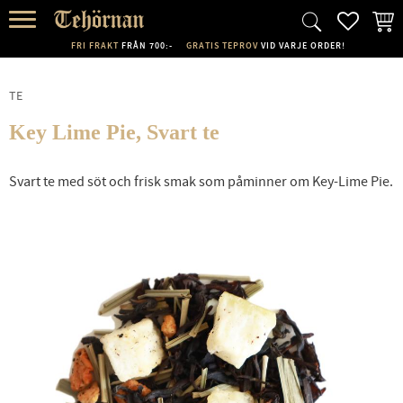
FAVORI
KUND
Meny
FRI FRAKT
FRÅN 700:-
GRATIS TEPROV
VID VARJE ORDER!
TE
Key Lime Pie, Svart te
Svart te med söt och frisk smak som påminner om Key-Lime Pie.