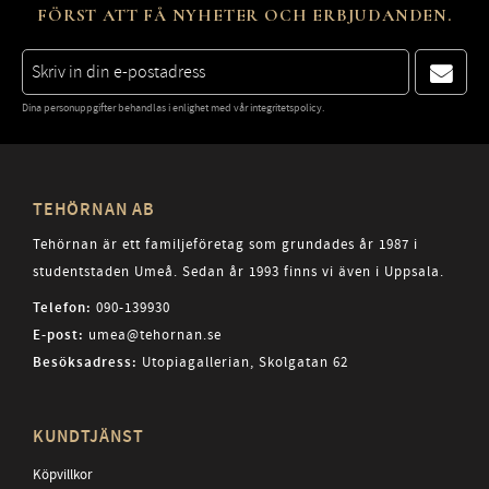
FÖRST ATT FÅ NYHETER OCH ERBJUDANDEN.
Dina personuppgifter behandlas i enlighet med vår
integritetspolicy
.
TEHÖRNAN AB
Tehörnan är ett familjeföretag som grundades år 1987 i
studentstaden Umeå. Sedan år 1993 finns vi även i Uppsala.
Telefon:
090-139930
E-post:
umea@tehornan.se
Besöksadress:
Utopiagallerian, Skolgatan 62
KUNDTJÄNST
Köpvillkor