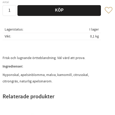
Antal
Lägg ti
KÖP
Lagerstatus
I lager
Vikt
0,1 kg
Frisk och lugnande örtteblandning. Väl värd att prova.
Ingredienser:
Nyponskal, apelsinblomma, malva, kamomill, citrusskal,
citrongräs, naturlig apelsinarom.
Relaterade produkter