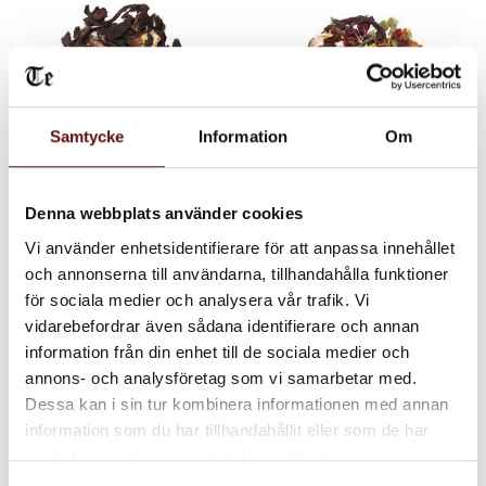
Samtycke
Information
Om
Malva, örtte
Jordgubbe Dröm,
Denna webbplats använder cookies
Örtte
Örtte, torkad röd malvablom.
Örtte med smak av jordgubbe
Vi använder enhetsidentifierare för att anpassa innehållet
70
80
och annonserna till användarna, tillhandahålla funktioner
KR
KR
för sociala medier och analysera vår trafik. Vi
INFO
IN
Lägg till i favoriter
Lägg till i favoriter
vidarebefordrar även sådana identifierare och annan
information från din enhet till de sociala medier och
annons- och analysföretag som vi samarbetar med.
Dessa kan i sin tur kombinera informationen med annan
information som du har tillhandahållit eller som de har
samlat in när du har använt deras tjänster.