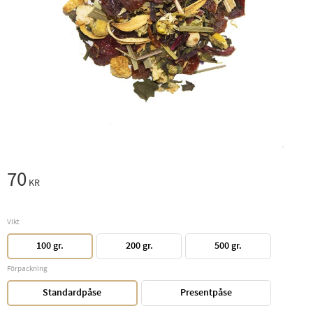
70
KR
Vikt
100 gr.
200 gr.
500 gr.
Förpackning
Standardpåse
Presentpåse