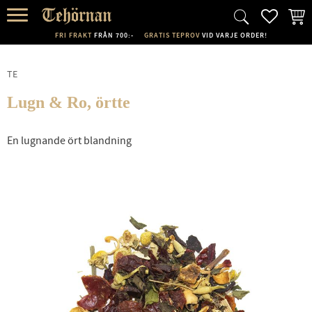
FAVORI
KUND
Meny
FRI FRAKT
FRÅN 700:-
GRATIS TEPROV
VID VARJE ORDER!
TE
Lugn & Ro, örtte
En lugnande ört blandning