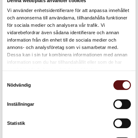
Denna webbplats använder cookies
kooperativet i Peru där allt kaffe odlas efter ekologiska principer.
Vi använder enhetsidentifierare för att anpassa innehållet
Bönorna från UCIRI och COCLA blandas upp med bönor från Indonesien
och annonserna till användarna, tillhandahålla funktioner
och Etiopien.
för sociala medier och analysera vår trafik. Vi
vidarebefordrar även sådana identifierare och annan
Ursprung
:
Etiopien, Indonesien, Mexiko, Peru
information från din enhet till de sociala medier och
Rostning:
6/10
annons- och analysföretag som vi samarbetar med.
Fyllighet:
6/10
Dessa kan i sin tur kombinera informationen med annan
Syrlighet:
7/10
information som du har tillhandahållit eller som de har
samlat in när du har använt deras tjänster.
Certifiering
:
Ekologiskt, Fair trade
Samtyckesval
Glöm inte att ange vid beställning om du önskar brygg, bistro,
Nödvändig
espresso, kok eller hela bönor!
Inställningar
Dela med dig
Facebook
Twitter
LinkedIn
Statistik