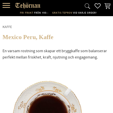
FAVORI
KUND
Meny
FRI FRAKT
FRÅN 700:-
GRATIS TEPROV
VID VARJE ORDER!
KAFFE
Mexico Peru, Kaffe
En varsam rostning som skapar ett bryggkaffe som balanserar
perfekt mellan friskhet, kraft, njutning och engagemang.