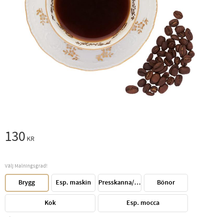
130
KR
Välj Malningsgrad!
Brygg
Esp. maskin
Presskanna/Perkulator
Bönor
Kok
Esp. mocca