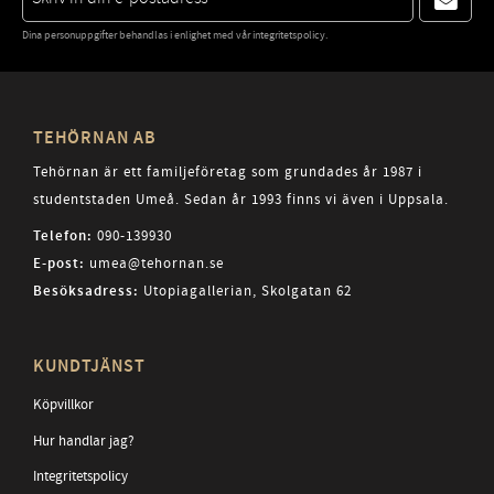
Dina personuppgifter behandlas i enlighet med vår
integritetspolicy
.
TEHÖRNAN AB
Tehörnan är ett familjeföretag som grundades år 1987 i
studentstaden Umeå. Sedan år 1993 finns vi även i Uppsala.
Telefon:
090-139930
E-post:
umea@tehornan.se
Besöksadress:
Utopiagallerian, Skolgatan 62
KUNDTJÄNST
Köpvillkor
Hur handlar jag?
Integritetspolicy