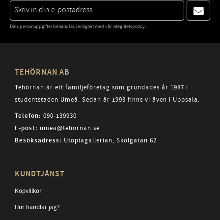
Dina personuppgifter behandlas i enlighet med vår
integritetspolicy
.
TEHÖRNAN AB
Tehörnan är ett familjeföretag som grundades år 1987 i
studentstaden Umeå. Sedan år 1993 finns vi även i Uppsala.
Telefon:
090-139930
E-post:
umea@tehornan.se
Besöksadress:
Utopiagallerian, Skolgatan 62
KUNDTJÄNST
Köpvillkor
Hur handlar jag?