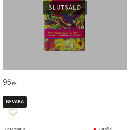
SLUTSÅLD
95
KR
BEVAKA
Lägg till i favoriter
Lagerstatus
Slutsåld