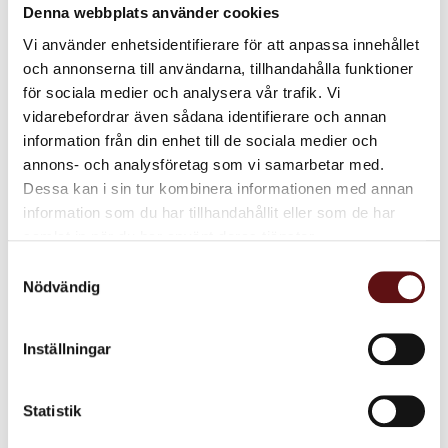
Denna webbplats använder cookies
Vi använder enhetsidentifierare för att anpassa innehållet
och annonserna till användarna, tillhandahålla funktioner
för sociala medier och analysera vår trafik. Vi
vidarebefordrar även sådana identifierare och annan
information från din enhet till de sociala medier och
annons- och analysföretag som vi samarbetar med.
Sea Salt & Caramel,
Dessa kan i sin tur kombinera informationen med annan
55% Choklad
information som du har tillhandahållit eller som de har
Choklad med smak av havssalt
och salt karamell
samlat in när du har använt deras tjänster.
95
KR
Samtyckesval
Nödvändig
INFO
Lägg till i favoriter
Inställningar
Dela med dig
Statistik
Facebook
Twitter
LinkedIn