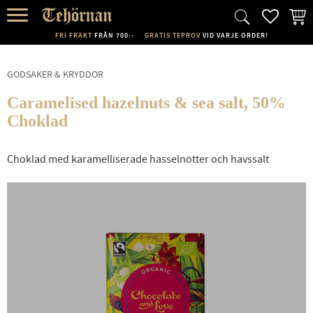
FAVORI
KUND
Meny
FRI FRAKT
FRÅN 700:-
GRATIS TEPROV
VID VARJE ORDER!
GODSAKER & KRYDDOR
Caramelised hazelnuts & sea salt, 50%
Choklad
Choklad med karamelliserade hasselnötter och havssalt