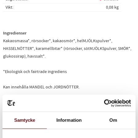
Vikt
0,08 kg
Ingredienser
Kakaosmassa*, rörsocker*, kakaosmör*, helMJÖLKspulver*,
HASSELNÖTTER*, karamellbitar* (rörsocker, sötMJÖLKSpulver, SMÖR*,
glukossirap), havssalt*.
*Ekologisk och fairtrade ingrediens
Kan innehålla MANDEL och JORDNÖTTER.
80g
Relaterade produkter
Samtycke
Information
Om