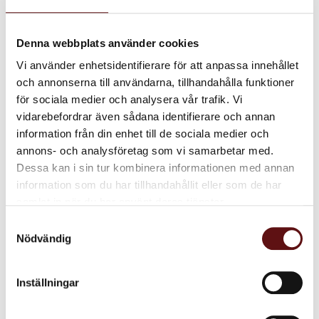
Omdömen
Denna webbplats använder cookies
Produktens betyg
Vi använder enhetsidentifierare för att anpassa innehållet
Baserat på 3 betyg.
och annonserna till användarna, tillhandahålla funktioner
för sociala medier och analysera vår trafik. Vi
Du
vidarebefordrar även sådana identifierare och annan
information från din enhet till de sociala medier och
annons- och analysföretag som vi samarbetar med.
Dessa kan i sin tur kombinera informationen med annan
information som du har tillhandahållit eller som de har
samlat in när du har använt deras tjänster.
Samtyckesval
Nödvändig
Perfekt
Anonym
Inställningar
Fick ett teprov på denna tidigare och blev helt förälskad i
den! Jättegott te!