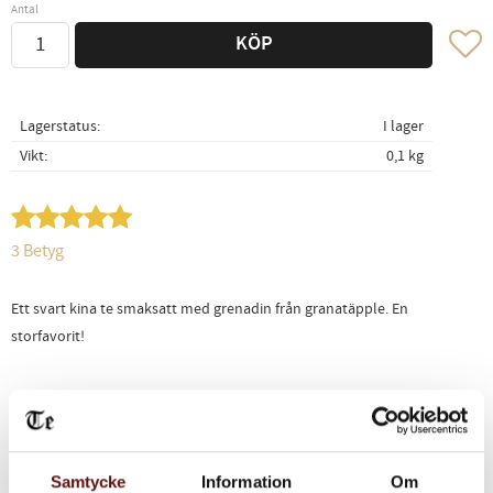
Antal
Lägg ti
KÖP
Lagerstatus
I lager
Vikt
0,1 kg
3 Betyg
Ett svart kina te smaksatt med grenadin från granatäpple. En
storfavorit!
Dela med dig
Facebook
Twitter
LinkedIn
Samtycke
Information
Om