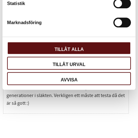
Statistik
Marknadsföring
Perfekt
Anonym
Ett mycket gott the, har det alltid hemma!
TILLÅT ALLA
TILLÅT URVAL
Perfekt
Anonym
AVVISA
Ett helt underbart te som har varit omtyckt i tre
generationer i släkten. Verkligen ett måste att testa då det
är så gott :)