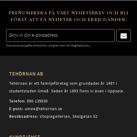
PRENUMERERA PÅ VÅRT NYHETSBREV OCH BLI
FÖRST ATT FÅ NYHETER OCH ERBJUDANDEN.
Dina personuppgifter behandlas i enlighet med vår
integritetspolicy
.
TEHÖRNAN AB
Tehörnan är ett familjeföretag som grundades år 1987 i
studentstaden Umeå. Sedan år 1993 finns vi även i Uppsala.
Telefon:
090-139930
E-post:
umea@tehornan.se
Besöksadress:
Utopiagallerian, Skolgatan 62