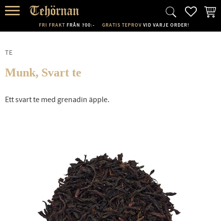
FAVORI
KUND
Meny
FRI FRAKT
FRÅN 700:-
GRATIS TEPROV
VID VARJE ORDER!
TE
Munk, Svart te
Ett svart te med grenadin äpple.