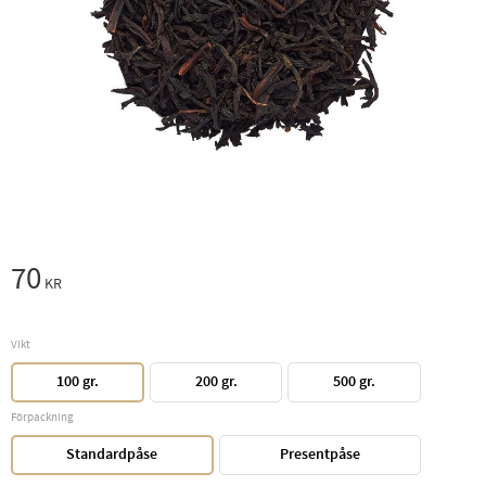
70
KR
Vikt
100 gr.
200 gr.
500 gr.
Förpackning
Standardpåse
Presentpåse