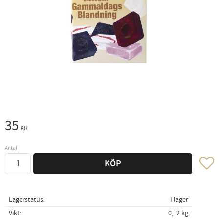
35
KR
Antal
Lägg ti
KÖP
Lagerstatus
I lager
Vikt
0,12 kg