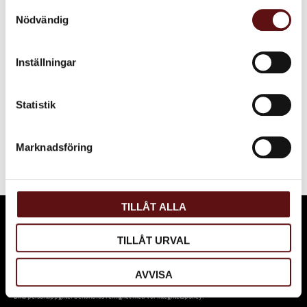
Samtyckesval
Du
Nödvändig
Inställningar
Statistik
Bli den första att lämna ett omdöme.
Marknadsföring
TILLÅT ALLA
PRENUMERERA PÅ VÅRT NYHETSBREV OCH BLI
FÖRST ATT FÅ NYHETER OCH ERBJUDANDEN.
TILLÅT URVAL
AVVISA
Dina personuppgifter behandlas i enlighet med vår
integritetspolicy
.