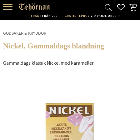
FAVORI
KUND
Meny
FRI FRAKT
FRÅN 700:-
GRATIS TEPROV
VID VARJE ORDER!
GODSAKER & KRYDDOR
Nickel, Gammaldags blandning
Gammaldags klassik Nickel med karameller.