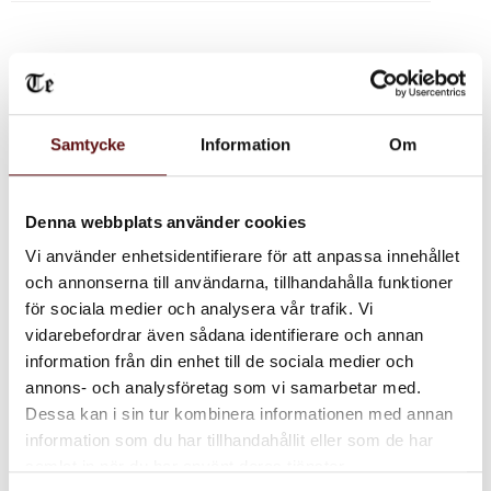
Karameller i smakerna lakrits, nickelkandis, bröstkaramell, polkagris
och marrimint.
Samtycke
Information
Om
Ingredienser:
socker, glukossirap, kornmalt, arom, färgämnen (E150c, E120, E171,
E153, E100) salt.
Denna webbplats använder cookies
Vi använder enhetsidentifierare för att anpassa innehållet
Nettovikt: 100g.
och annonserna till användarna, tillhandahålla funktioner
för sociala medier och analysera vår trafik. Vi
vidarebefordrar även sådana identifierare och annan
Dela med dig
information från din enhet till de sociala medier och
Facebook
Twitter
LinkedIn
annons- och analysföretag som vi samarbetar med.
Dessa kan i sin tur kombinera informationen med annan
information som du har tillhandahållit eller som de har
Omdömen
samlat in när du har använt deras tjänster.