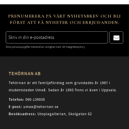
PRENUMERERA PÅ VÅRT NYHETSBREV OCH BLI
FÖRST ATT FÅ NYHETER OCH ERBJUDANDEN.
Dina personuppgifter behandlas i enlighet med vår
integritetspolicy
.
TEHÖRNAN AB
Tehörnan är ett familjeföretag som grundades år 1987 i
studentstaden Umeå. Sedan år 1993 finns vi även i Uppsala.
Telefon:
090-139930
E-post:
umea@tehornan.se
Besöksadress:
Utopiagallerian, Skolgatan 62