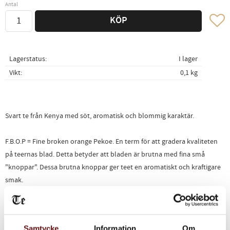
Antal
Lägg ti
KÖP
Lagerstatus
I lager
Vikt
0,1 kg
Svart te från Kenya med söt, aromatisk och blommig karaktär.
F.B.O.P = Fine broken orange Pekoe. En term för att gradera kvaliteten
på teernas blad. Detta betyder att bladen är brutna med fina små
"knoppar". Dessa brutna knoppar ger teet en aromatiskt och kraftigare
smak.
Ingredienser
Svart te (Changoi, Kenya)
Samtycke
Information
Om