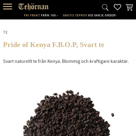
FAVORI
KUND
Meny
FRI FRAKT
FRÅN 700:-
GRATIS TEPROV
VID VARJE ORDER!
TE
Pride of Kenya F.B.O.P, Svart te
Svart naturellt te från Kenya. Blommig och kraftigare karaktär.