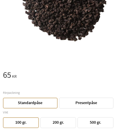
65
KR
Förpackning
Standardpåse
Presentpåse
Vikt
100 gr.
200 gr.
500 gr.