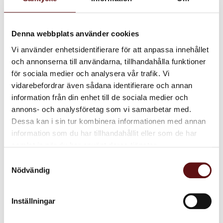
Relaterade produkter
Denna webbplats använder cookies
Vi använder enhetsidentifierare för att anpassa innehållet
och annonserna till användarna, tillhandahålla funktioner
för sociala medier och analysera vår trafik. Vi
vidarebefordrar även sådana identifierare och annan
information från din enhet till de sociala medier och
annons- och analysföretag som vi samarbetar med.
Dessa kan i sin tur kombinera informationen med annan
information som du har tillhandahållit eller som de har
Assam B.O.P., Svart
Assam T.G.F.O.P.,
samlat in när du har använt deras tjänster.
te
Svart te
Samtyckesval
Ett naturellt småbladigt te.
Ett mustigt storbladigt
Nödvändig
låglandste.
85
85
KR
KR
Inställningar
INFO
IN
Lägg till i favoriter
Lägg till i favoriter