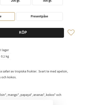
200 gr.
500 gr.
e
Presentpåse
Lägg till i favoriter
KÖP
I lager
0,1 kg
safari av tropiska frukter. Svart te med apelsin,
s och kokos.
elsin*, mango*, papaya*, ananas*, kokos* och