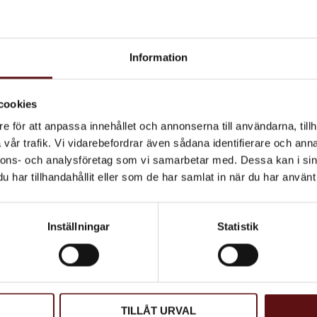
*Ekologisk ingrediens
Information
cookies
e för att anpassa innehållet och annonserna till användarna, tillh
vår trafik. Vi vidarebefordrar även sådana identifierare och anna
Södermalm,
nnons- och analysföretag som vi samarbetar med. Dessa kan i sin
Svart
har tillhandahållit eller som de har samlat in när du har använt 
rt te med citruskal,
vanilj, mango,
rosenblad,
ringblomma och
70
Inställningar
Statistik
blåklint.
KR
INFO
g till i favoriter
TILLÅT URVAL