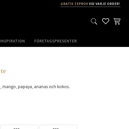
GRATIS TEPROV
VID VARJE ORDER!
FAVORITER
KUNDVA
INSPIRATION
FÖRETAGSPRESENTER
 te
n, mango, papaya, ananas och kokos.