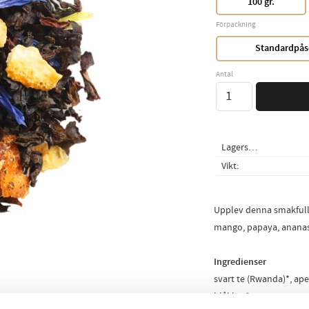
100 gr.
Förpackning
Standardpås
Antal
Lagerstatus
Vikt
Upplev denna smakfulla 
mango, papaya, anana
Ingredienser
svart te (Rwanda)*, ap
blåklint*.