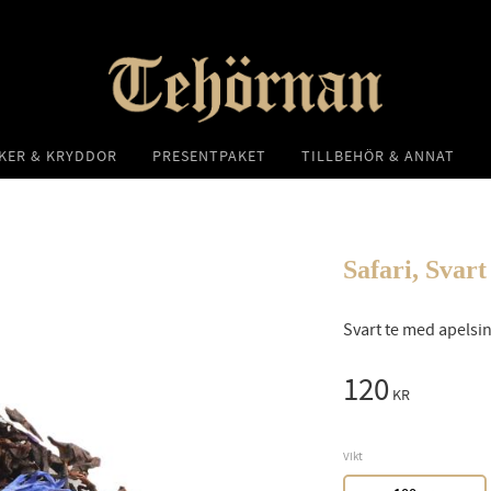
KER & KRYDDOR
PRESENTPAKET
TILLBEHÖR & ANNAT
Safari, Svart
Svart te med apelsi
120
KR
Vikt