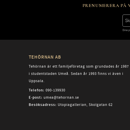
PRENUMERERA PÅ V
Dina p
TEHÖRNAN AB
Tehörnan är ett familjeföretag som grundades år 1987
i studentstaden Umeå. Sedan år 1993 finns vi även i
Uppsala.
Telefon:
090-139930
E-post:
umea@tehornan.se
Besöksadress:
Utopiagallerian, Skolgatan 62