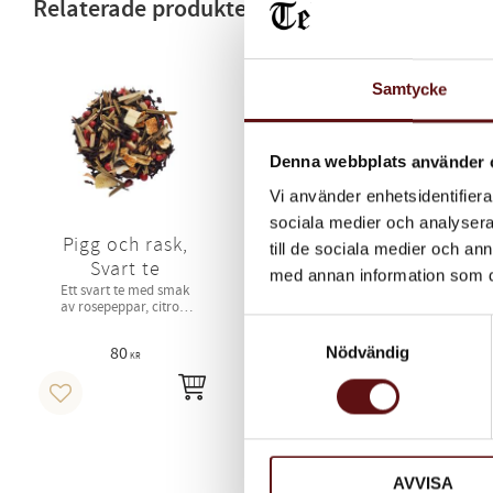
Relaterade produkter
Samtycke
Denna webbplats använder 
Vi använder enhetsidentifierar
sociala medier och analysera 
Pigg och rask,
Bärstorm,
till de sociala medier och a
Svart te
Svart te
med annan information som du 
Ett svart te med smak
Ett svart te med
Sva
av rosepeppar, citron,
svartavinbär, havtorn,
tranbär, vinbär, blåbär
björnbär och
Samtyckesval
och kokos.​
ringblomma.
80
80
Nödvändig
KR
KR
INFO
INFO
Lägg till i favoriter
Lägg till i favoriter
Läg
AVVISA