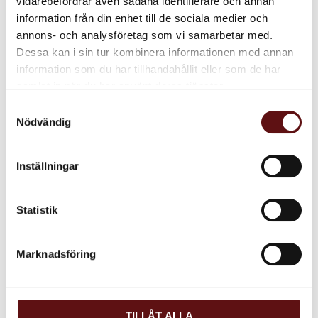
vidarebefordrar även sådana identifierare och annan
information från din enhet till de sociala medier och
Glöm inte att ange vid beställning om du önskar brygg, bistro,
annons- och analysföretag som vi samarbetar med.
espresso, kok eller hela bönor!
Dessa kan i sin tur kombinera informationen med annan
information som du har tillhandahållit eller som de har
samlat in när du har använt deras tjänster.
Dela med dig
Samtyckesval
Nödvändig
Facebook
Twitter
LinkedIn
Inställningar
Omdömen
Statistik
Du
Marknadsföring
TILLÅT ALLA