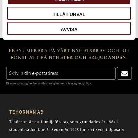
Bli den första att lämna ett omdöme.
TILLÅT URVAL
AVVISA
PRENUMERERA PÅ VÅRT NYHETSBREV OCH BLI
FÖRST ATT FÅ NYHETER OCH ERBJUDANDEN.
Dina personuppgifter behandlas i enlighet med vår
integritetspolicy
.
TEHÖRNAN AB
Tehörnan är ett familjeföretag som grundades år 1987 i
studentstaden Umeå. Sedan år 1993 finns vi även i Uppsala.