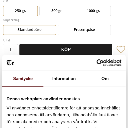
Vikt
250 gr.
500 gr.
1000 gr.
Förpackning
Standardpåse
Presentpåse
Antal
Lägg ti
KÖP
Lagerstatus
I lager
Vikt
0,25 kg
Samtycke
Information
Om
Denna webbplats använder cookies
Ursprung:
Etiopien
Vi använder enhetsidentifierare för att anpassa innehållet
Rostning:
6/10
och annonserna till användarna, tillhandahålla funktioner
Fyllighet:
6/10
för sociala medier och analysera vår trafik. Vi
Syrlighet:
6/10