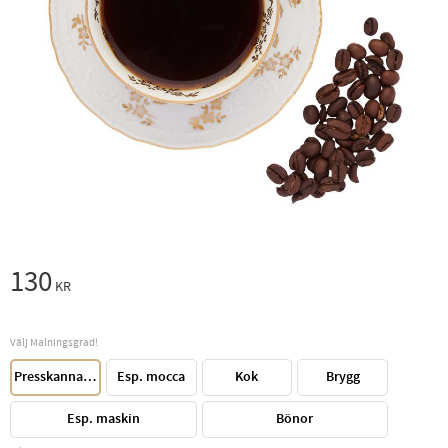
130
KR
Välj Malningsgrad!
Presskanna/Perkulator
Esp. mocca
Kok
Brygg
Esp. maskin
Bönor