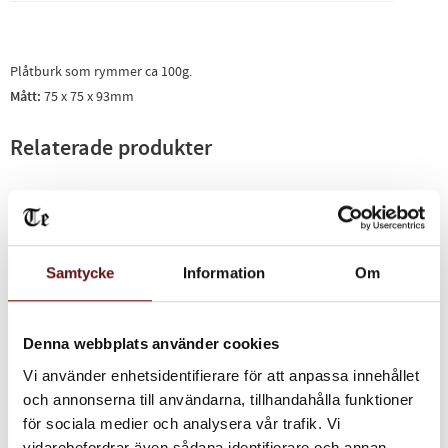
Plåtburk som rymmer ca 100g.
Mått:
75 x 75 x 93mm
Relaterade produkter
Samtycke
Information
Om
Denna webbplats använder cookies
Vi använder enhetsidentifierare för att anpassa innehållet
och annonserna till användarna, tillhandahålla funktioner
Sara Miller Haveli
Sara Miller Green
för sociala medier och analysera vår trafik. Vi
Garden, Burk 100gr
Birds, Burk 100gr
Burk för ca 100gr svart te.
Burk för ca 100gr svart te.
vidarebefordrar även sådana identifierare och annan