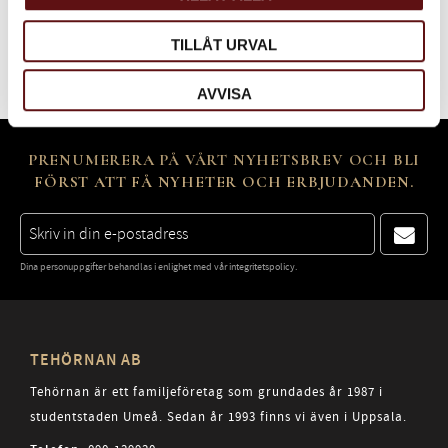
Bli den första att lämna ett omdöme.
TILLÅT URVAL
AVVISA
PRENUMERERA PÅ VÅRT NYHETSBREV OCH BLI
FÖRST ATT FÅ NYHETER OCH ERBJUDANDEN.
Dina personuppgifter behandlas i enlighet med vår
integritetspolicy
.
TEHÖRNAN AB
Tehörnan är ett familjeföretag som grundades år 1987 i
studentstaden Umeå. Sedan år 1993 finns vi även i Uppsala.