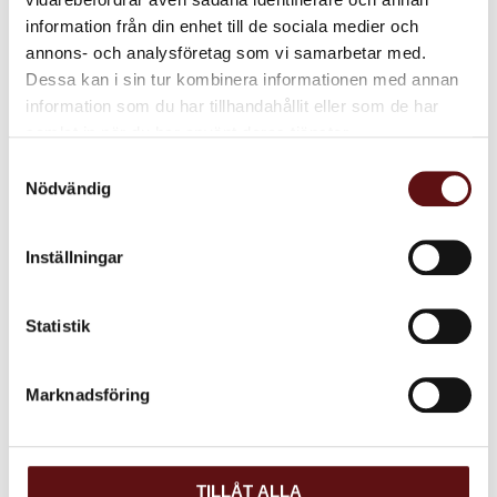
85
85
information från din enhet till de sociala medier och
KR
KR
annons- och analysföretag som vi samarbetar med.
IN
KÖP
Lägg till i favoriter
Lägg till i favoriter
Dessa kan i sin tur kombinera informationen med annan
information som du har tillhandahållit eller som de har
samlat in när du har använt deras tjänster.
Dela med dig
Samtyckesval
Nödvändig
Facebook
Twitter
LinkedIn
Inställningar
Omdömen
Statistik
Du
Marknadsföring
TILLÅT ALLA