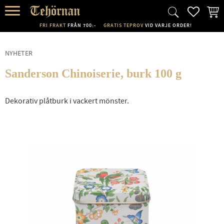
FAVORI
KUND
Meny
FRI FRAKT
FRÅN 700:-
GRATIS TEPROV
VID VARJE ORDER!
NYHETER
Sanderson Chinoiserie, burk 100 g
Dekorativ plåtburk i vackert mönster.