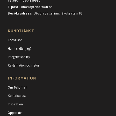
Telefon:
090-139930
E-post:
umea@tehornan.se
Besöksadress:
Utopiagallerian, Skolgatan 62
KUNDTJÄNST
Köpvillkor
Hur handlar jag?
Integritetspolicy
Reklamation och retur
INFORMATION
Om Tehörnan
Kontakta oss
Inspiration
Öppettider