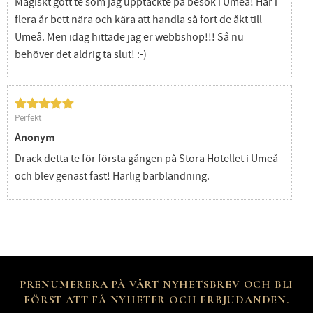
Magiskt gott te som jag upptäckte på besök i Umeå! Har i
flera år bett nära och kära att handla så fort de åkt till
Umeå. Men idag hittade jag er webbshop!!! Så nu
behöver det aldrig ta slut! :-)
Perfekt
Anonym
Drack detta te för första gången på Stora Hotellet i Umeå
och blev genast fast! Härlig bärblandning.
PRENUMERERA PÅ VÅRT NYHETSBREV OCH BLI
FÖRST ATT FÅ NYHETER OCH ERBJUDANDEN.