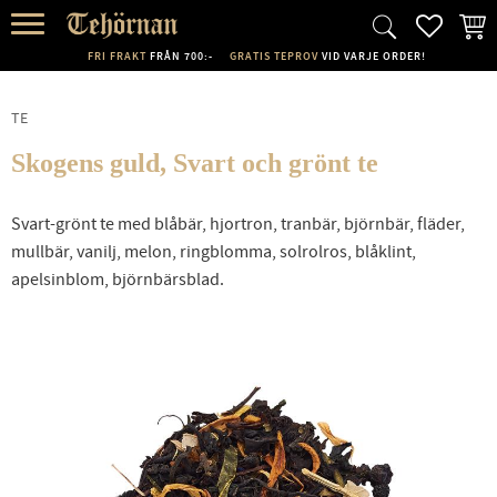
FAVORI
KUND
Meny
FRI FRAKT
FRÅN 700:-
GRATIS TEPROV
VID VARJE ORDER!
TE
Skogens guld, Svart och grönt te
Svart-grönt te med blåbär, hjortron, tranbär, björnbär, fläder,
mullbär, vanilj, melon, ringblomma, solrolros, blåklint,
apelsinblom, björnbärsblad.