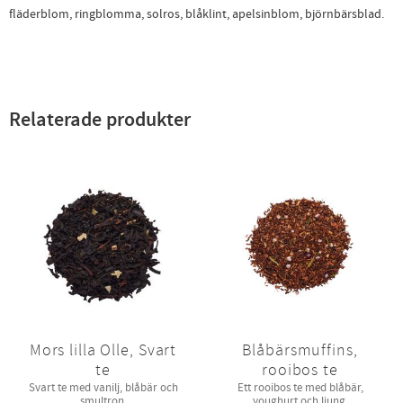
fläderblom, ringblomma, solros, blåklint, apelsinblom, björnbärsblad.
Relaterade produkter
Mors lilla Olle, Svart
Blåbärsmuffins,
te
rooibos te
Svart te med vanilj, blåbär och
Ett rooibos te med blåbär,
smultron.
youghurt och ljung.