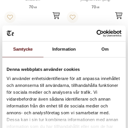
70
70
KR
KR
INFO
IN
Lägg till i favoriter
Lägg till i favoriter
Samtycke
Information
Om
Denna webbplats använder cookies
Vi använder enhetsidentifierare för att anpassa innehållet
och annonserna till användarna, tillhandahålla funktioner
Blåbär, grönt
Trio blandning,
för sociala medier och analysera vår trafik. Vi
Svart te
Grönt te med blåbär och
vidarebefordrar även sådana identifierare och annan
blåklint.
Svart te med svarta vinbär,
information från din enhet till de sociala medier och
citron, earl grey, malva
annons- och analysföretag som vi samarbetar med.
70
65
Dessa kan i sin tur kombinera informationen med annan
KR
KR
information som du har tillhandahållit eller som de har