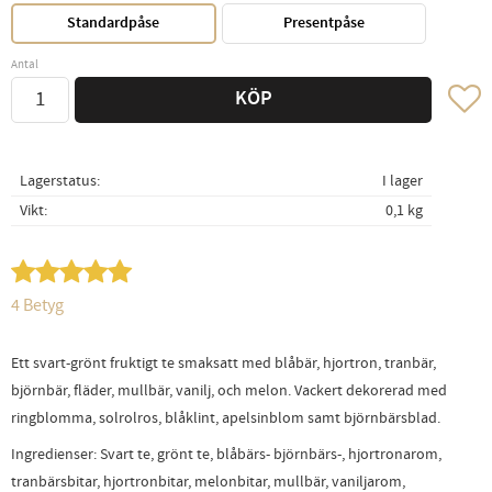
Standardpåse
Presentpåse
Antal
Lägg ti
KÖP
Lagerstatus
I lager
Vikt
0,1 kg
4 Betyg
Ett svart-grönt fruktigt te smaksatt med blåbär, hjortron, tranbär,
björnbär, fläder, mullbär, vanilj, och melon. Vackert dekorerad med
ringblomma, solrolros, blåklint, apelsinblom samt björnbärsblad.
Ingredienser: Svart te, grönt te, blåbärs- björnbärs-, hjortronarom,
tranbärsbitar, hjortronbitar, melonbitar, mullbär, vaniljarom,