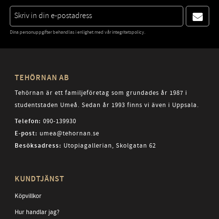
Dina personuppgifter behandlas i enlighet med vår
integritetspolicy
.
TEHÖRNAN AB
Tehörnan är ett familjeföretag som grundades år 1987 i
studentstaden Umeå. Sedan år 1993 finns vi även i Uppsala.
Telefon:
090-139930
E-post:
umea@tehornan.se
Besöksadress:
Utopiagallerian, Skolgatan 62
KUNDTJÄNST
Köpvillkor
Hur handlar jag?