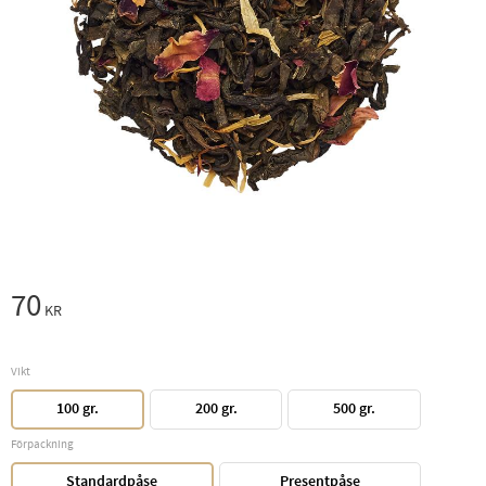
70
KR
Vikt
100 gr.
200 gr.
500 gr.
Förpackning
Standardpåse
Presentpåse