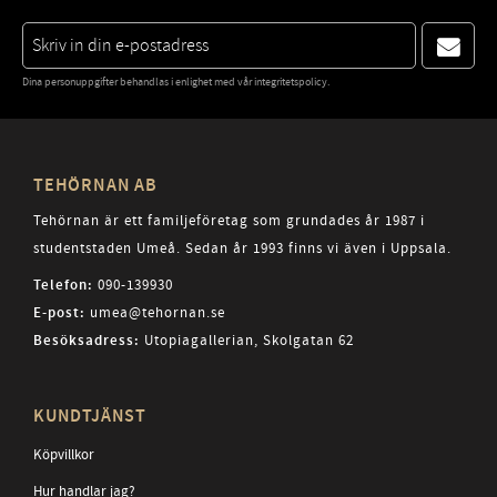
Dina personuppgifter behandlas i enlighet med vår
integritetspolicy
.
TEHÖRNAN AB
Tehörnan är ett familjeföretag som grundades år 1987 i
studentstaden Umeå. Sedan år 1993 finns vi även i Uppsala.
Telefon:
090-139930
E-post:
umea@tehornan.se
Besöksadress:
Utopiagallerian, Skolgatan 62
KUNDTJÄNST
Köpvillkor
Hur handlar jag?