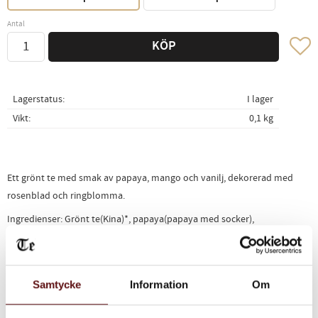
Antal
Lägg ti
KÖP
Lagerstatus
I lager
Vikt
0,1 kg
Ett grönt te med smak av papaya, mango och vanilj, dekorerad med
rosenblad och ringblomma.
Ingredienser: Grönt te(Kina)*, papaya(papaya med socker),
södermalmsarom, ringblomma, Rosvall, vaniljkräm, mangoarom.
*ekologisk ingrediens
Samtycke
Information
Om
Relaterade produkter