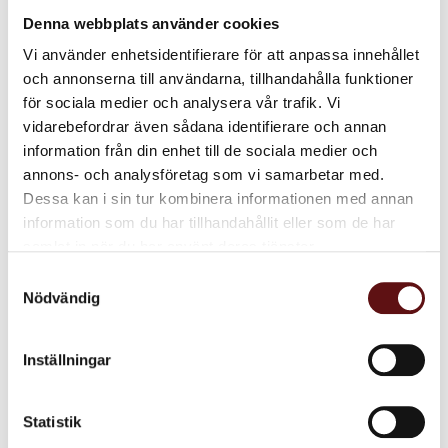
Denna webbplats använder cookies
Vi använder enhetsidentifierare för att anpassa innehållet
och annonserna till användarna, tillhandahålla funktioner
för sociala medier och analysera vår trafik. Vi
vidarebefordrar även sådana identifierare och annan
information från din enhet till de sociala medier och
annons- och analysföretag som vi samarbetar med.
Dessa kan i sin tur kombinera informationen med annan
Södermalm, Svart
information som du har tillhandahållit eller som de har
Svart te med citruskal, vanilj,
samlat in när du har använt deras tjänster.
mango, rosenblad,
ringblomma och blåklint.
Samtyckesval
70
KR
Nödvändig
INFO
Lägg till i favoriter
Inställningar
Dela med dig
Statistik
Facebook
Twitter
LinkedIn