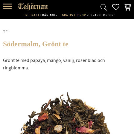
FAVORI
KUND
Meny
FRI FRAKT
FRÅN 700:-
GRATIS TEPROV
VID VARJE ORDER!
TE
Södermalm, Grönt te
Grönt te med papaya, mango, vanilj, rosenblad och
ringblomma.