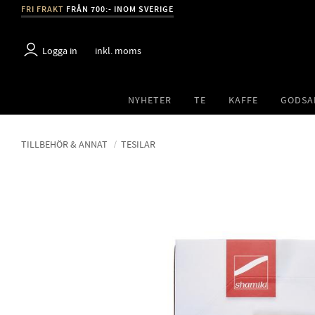
FRI FRAKT
FRÅN 700:- INOM SVERIGE
Logga in
inkl. moms
NYHETER
TE
KAFFE
GODSA
TILLBEHÖR & ANNAT
TESILAR