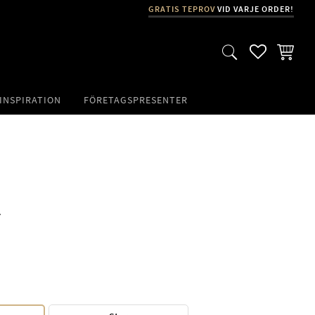
GRATIS TEPROV
VID VARJE ORDER!
FAVORITER
KUNDVA
INSPIRATION
FÖRETAGSPRESENTER
​