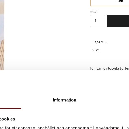
Liten
Antal
Lagerstatus
Vikt
Tefilter för lösvikste. Fi
Dela med dig
Facebook
Twitter
Lin
Information
cookies
e för att anpassa innehållet och annonserna till användarna, tillh