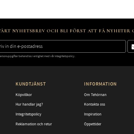
ÅRT NYHETSBREV OCH BLI FÖRST ATT FÅ NYHETER
ersonuppgifter behandlas i enlighet med vår
integritetspolicy
.
KUNDTJÄNST
INFORMATION
Köpvillkor
Om Tehörnan
Hur handlar jag?
Kontakta oss
Integritetspolicy
Inspiration
Reklamation och retur
Öppettider