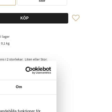
Stor
Lägg till i favoriter
KÖP
I lager
0,1 kg
nns i 2 storlekar. Liten eller Stor.
kedIn
Om
andahålla funktioner för