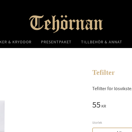
KER & KRYDDOR
PRESENTPAKET
TILLBEHÖR & ANNAT
Tefilter
Tefilter för lösvikste.
55
KR
Storlek