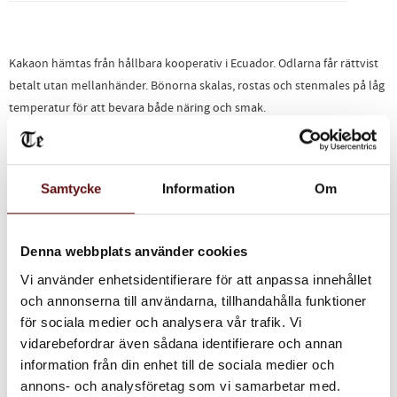
Kakaon hämtas från hållbara kooperativ i Ecuador. Odlarna får rättvist
betalt utan mellanhänder. Bönorna skalas, rostas och stenmales på låg
temperatur för att bevara både näring och smak.
Miljövänlig förpackning där motiven är avmålade fotografier av
kakaoplantagen.
Samtycke
Information
Om
Ingredienser:
Stenmalda kakaobönor, råsocker, kakaosmör, Svarta
vinbär från Västerbotten.
Vikt:
90 gram
Denna webbplats använder cookies
Allergiinformation:
Mjölkfri, Glutenfri, Nötfri och Sojafri.
Vi använder enhetsidentifierare för att anpassa innehållet
Näringsinnehåll per 100g:
och annonserna till användarna, tillhandahålla funktioner
Energi 582 kcal/100g
Energi 2415 kJ/100g
Fetthalt 39,6 g/100g
– varav
för sociala medier och analysera vår trafik. Vi
mättat fett 23,1 g/100g
Kolhydrater 48,1 g/100g
– varav sockerarter 19,8
vidarebefordrar även sådana identifierare och annan
g/100g
Protein 7,1 g/100g
Askhalt 1,4 g/100g
Vattenhalt > 1,0 g/100g
information från din enhet till de sociala medier och
annons- och analysföretag som vi samarbetar med.