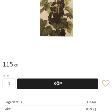
115
KR
Antal
Lägg ti
KÖP
Lagerstatus
I lager
Vikt
0,09 kg