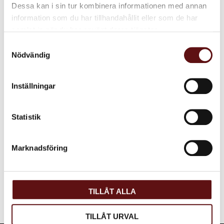
Dessa kan i sin tur kombinera informationen med annan
Dela med dig
information som du har tillhandahållit eller som de har
samlat in när du har använt deras tjänster.
Facebook
Twitter
LinkedIn
Samtyckesval
Nödvändig
Omdömen
Inställningar
Du
Statistik
Marknadsföring
Bli den första att lämna ett omdöme.
TILLÅT ALLA
TILLÅT URVAL