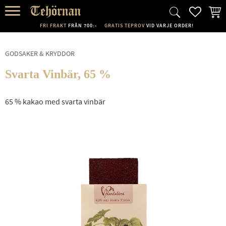
FAVORI
KUND
Meny
FRI FRAKT
FRÅN 700:-
GRATIS TEPROV
VID VARJE ORDER!
GODSAKER & KRYDDOR
Svarta Vinbär, 65 %
65 % kakao med svarta vinbär