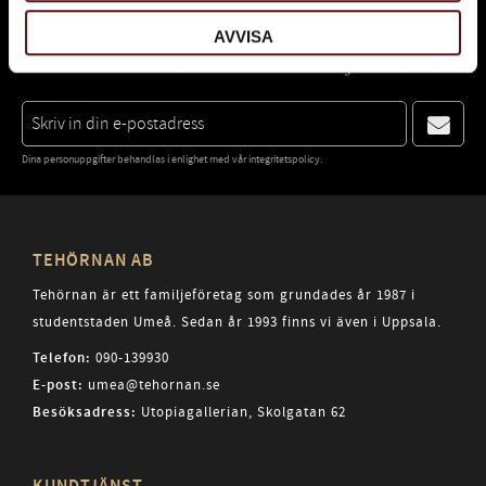
AVVISA
PRENUMERERA PÅ VÅRT NYHETSBREV OCH BLI
FÖRST ATT FÅ NYHETER OCH ERBJUDANDEN.
Dina personuppgifter behandlas i enlighet med vår
integritetspolicy
.
TEHÖRNAN AB
Tehörnan är ett familjeföretag som grundades år 1987 i
studentstaden Umeå. Sedan år 1993 finns vi även i Uppsala.
Telefon:
090-139930
E-post:
umea@tehornan.se
Besöksadress:
Utopiagallerian, Skolgatan 62