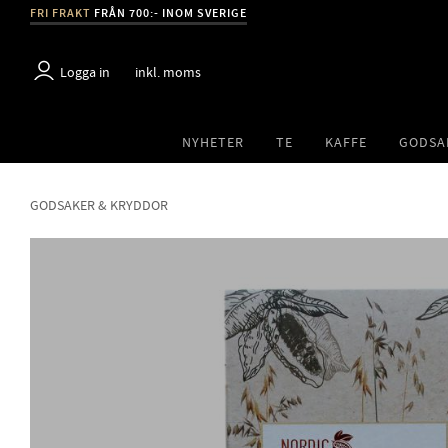
FRI FRAKT
FRÅN 700:- INOM SVERIGE
Logga in
inkl. moms
NYHETER
TE
KAFFE
GODSA
GODSAKER & KRYDDOR