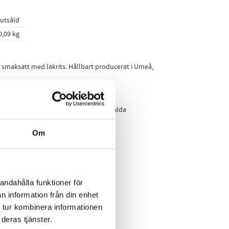
lutsåld
0,09 kg
e smaksatt med lakrits. Hållbart producerat i Umeå,
havrepulver, * glutenfri havre, *stenmalda
nulat, havssalt *. Minst 38% kakao.
Om
 glutenfri.
andahålla funktioner för
n information från din enhet
kedIn
 tur kombinera informationen
deras tjänster.