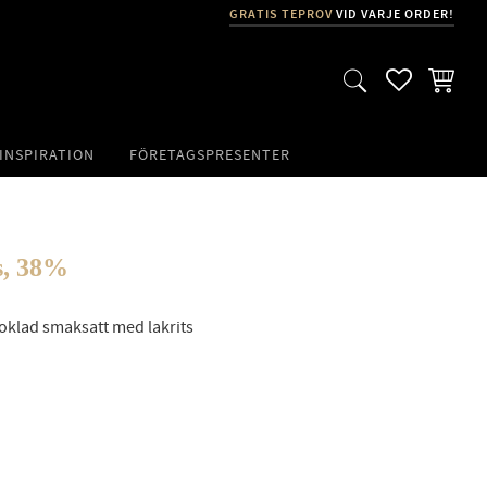
GRATIS TEPROV
VID VARJE ORDER!
FAVORITER
KUNDVA
INSPIRATION
FÖRETAGSPRESENTER
s, 38%
klad smaksatt med lakrits
ill i favoriter