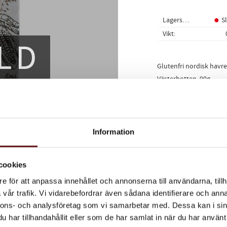
Lagerstatus
S
Vikt
LD
Glutenfri nordisk havr
Västerbotten. 90g.
Ingredienser:
*socker, *kakaosmör, *
kakaobönor, *lakritsgra
Information
*Ekologisk ingrediens
Vegansk, nötfri, sojafri,
cookies
e för att anpassa innehållet och annonserna till användarna, tillh
Dela med dig
vår trafik. Vi vidarebefordrar även sådana identifierare och anna
Facebook
Twitter
Lin
nnons- och analysföretag som vi samarbetar med. Dessa kan i sin
har tillhandahållit eller som de har samlat in när du har använt 