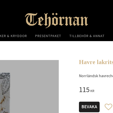
KER & KRYDDOR
PRESENTPAKET
TILLBEHÖR & ANNAT
Havre lakrit
Norrländsk havrecho
115
KR
Lägg t
BEVAKA