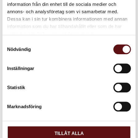
mättat fett 23,1 g/100g
Kolhydrater 49,8 g/100g
– varav sockerarter 19,8
information från din enhet till de sociala medier och
g/100g
Protein 7.0 g/100g
Askhalt 1.4 g/100g
Vattenhalt < 1,0 g/100g
annons- och analysföretag som vi samarbetar med.
Dessa kan i sin tur kombinera informationen med annan
information som du har tillhandahållit eller som de har
samlat in när du har använt deras tjänster.
Dela med dig
Samtyckesval
Nödvändig
Facebook
Twitter
LinkedIn
Inställningar
Omdömen
Statistik
Du
Marknadsföring
TILLÅT ALLA