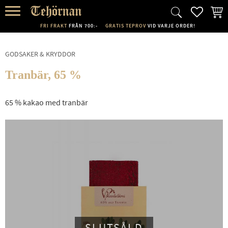
FAVORI
KUND
Meny
FRI FRAKT
FRÅN 700:-
GRATIS TEPROV
VID VARJE ORDER!
GODSAKER & KRYDDOR
Tranbär, 65 %
65 % kakao med tranbär