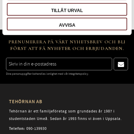
Bli den första att lämna ett omdöme.
TILLÅT URVAL
AVVISA
PRENUMERERA PÅ VÅRT NYHETSBREV OCH BLI
FÖRST ATT FÅ NYHETER OCH ERBJUDANDEN.
Dina personuppgifter behandlas i enlighet med vår
integritetspolicy
.
TEHÖRNAN AB
Tehörnan är ett familjeföretag som grundades år 1987 i
studentstaden Umeå. Sedan år 1993 finns vi även i Uppsala.
Telefon:
090-139930