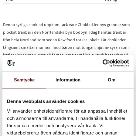
Denna syrliga choklad uppkom tack vare ChokladJennys grannar som
plockat tranbär i den Norrländska byn bodbyn. Idag hämtas tranbär
från hela Norrland som sedan Raw food torkas lokalt. Låt chokladen
långsamt smälta i munnen med bären mot tungan, njut av syran som
kittlar i kindbenen. Växt på förpackning är målad av tysk botaniker på
1800-talet.
Ingredienser:
Stenmalda kakaobönor, råsocker, kakaosmör, tranbär
Samtycke
Information
Om
från Norrland.
Vikt:
90 gram
Allergiinformation:
Denna webbplats använder cookies
Mjölkfri, Glutenfri, Nötfri och Sojafri.
Vi använder enhetsidentifierare för att anpassa innehållet
och annonserna till användarna, tillhandahålla funktioner
Näringsinnehåll per 100g:
för sociala medier och analysera vår trafik. Vi
Energi 589 kcal/100g
Energi 2455 kJ/100g
Fetthalt 39,6 g/100g
– varav
vidarebefordrar även sådana identifierare och annan