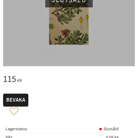
SLUTSÅLD
115
KR
BEVAKA
Lägg till i favoriter
Lagerstatus
Slutsåld
Vikt
0,09 kg