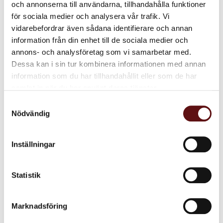
och annonserna till användarna, tillhandahålla funktioner
för sociala medier och analysera vår trafik. Vi
Walkers Glutenfria
vidarebefordrar även sådana identifierare och annan
kakor
information från din enhet till de sociala medier och
Glutenfria smörkakor från
annons- och analysföretag som vi samarbetar med.
populära Walkers
Dessa kan i sin tur kombinera informationen med annan
95
KR
information som du har tillhandahållit eller som de har
samlat in när du har använt deras tjänster.
KÖP
Lägg till i favoriter
Samtyckesval
Nödvändig
Dela med dig
Inställningar
Facebook
Twitter
LinkedIn
Statistik
Omdömen
Marknadsföring
Du