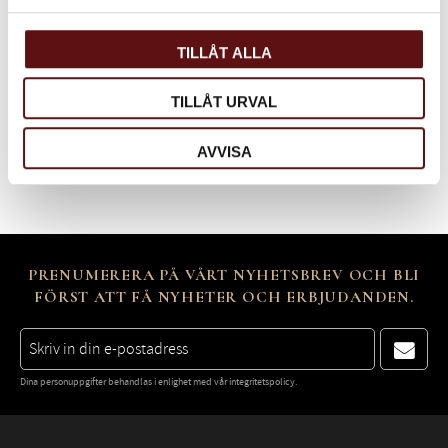
TILLÅT ALLA
TILLÅT URVAL
Bli den första att lämna ett omdöme.
AVVISA
PRENUMERERA PÅ VÅRT NYHETSBREV OCH BLI
FÖRST ATT FÅ NYHETER OCH ERBJUDANDEN.
Dina personuppgifter behandlas i enlighet med vår
integritetspolicy
.