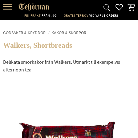
FAVORI
KUND
Meny
FRI FRAKT
FRÅN 700:-
GRATIS TEPROV
VID VARJE ORDER!
GODSAKER & KRYDDOR
KAKOR & SKORPOR
Walkers, Shortbreads
Delikata smörkakor från Walkers. Utmärkt till exempelvis
afternoon tea.