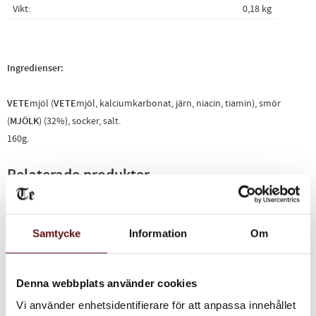
Vikt
0,18 kg
Ingredienser:
VETE
mjöl (
VETE
mjöl, kalciumkarbonat, järn, niacin, tiamin), smör
(
MJÖLK
) (32%), socker, salt.
160g.
Relaterade produkter
Samtycke
Information
Om
Denna webbplats använder cookies
Vi använder enhetsidentifierare för att anpassa innehållet