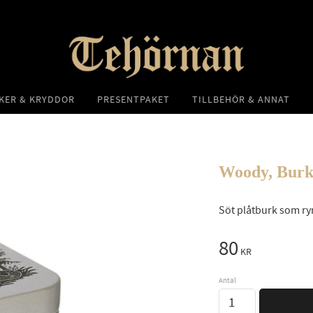
KER & KRYDDOR
PRESENTPAKET
TILLBEHÖR & ANNAT
Woody, Burk
Söt plåtburk som r
80
KR
Antal