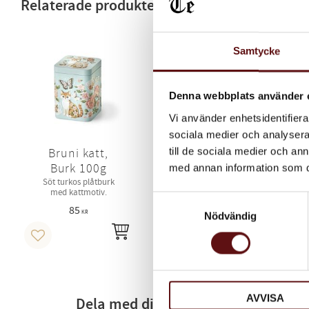
Relaterade produkter
Samtycke
Denna webbplats använder 
Vi använder enhetsidentifierar
sociala medier och analysera 
till de sociala medier och a
Bruni katt,
Burk 100g
med annan information som du 
Söt turkos plåtburk
med kattmotiv.
Samtyckesval
85
KR
Nödvändig
INFO
Lägg till i favoriter
AVVISA
Dela med dig