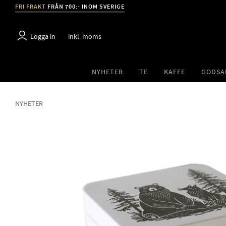
FRI FRAKT
FRÅN 700:- INOM SVERIGE
Logga in
inkl. moms
NYHETER
TE
KAFFE
GODSA
NYHETER