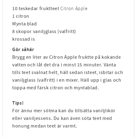
10 teskedar fruktteet
Citron Äpple
1 citron
Mynta blad
8 skopor vaniljglass (valfritt)
krossad is
Gör såhär
Brygg en liter av Citron Äpple fruktte på kokande
vatten och låt det dra i minst 15 minuter. Vänta
tills teet svalnat helt, häll sedan isteet, isbitar och
vaniljglass (valfritt) i en mixer. Häll upp i glas och
toppa med färsk citron och myntablad.
Tips!
För ännu mer sötma kan du tillsätta vaniljlikör
eller vaniljessens. Du kan även söta teet med
honung medan teet är varmt.