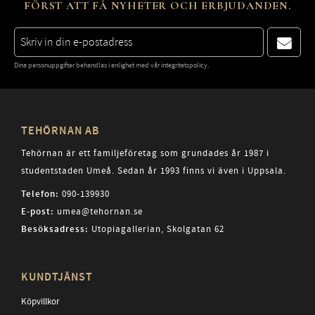
FÖRST ATT FÅ NYHETER OCH ERBJUDANDEN.
Dina personuppgifter behandlas i enlighet med vår
integritetspolicy
.
TEHÖRNAN AB
Tehörnan är ett familjeföretag som grundades år 1987 i
studentstaden Umeå. Sedan år 1993 finns vi även i Uppsala.
Telefon:
090-139930
E-post:
umea@tehornan.se
Besöksadress:
Utopiagallerian, Skolgatan 62
KUNDTJÄNST
Köpvillkor