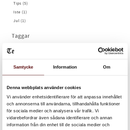
Tips (5)
Iste (1)
Jul (1)
Taggar
Te
ISTE
Recept
Samtycke
Information
Om
Porslin
Tips
Denna webbplats använder cookies
Chai
Vi använder enhetsidentifierare för att anpassa innehållet
Arkiv
och annonserna till användarna, tillhandahålla funktioner
för sociala medier och analysera vår trafik. Vi
2026
vidarebefordrar även sådana identifierare och annan
februari (1)
information från din enhet till de sociala medier och
januari (1)