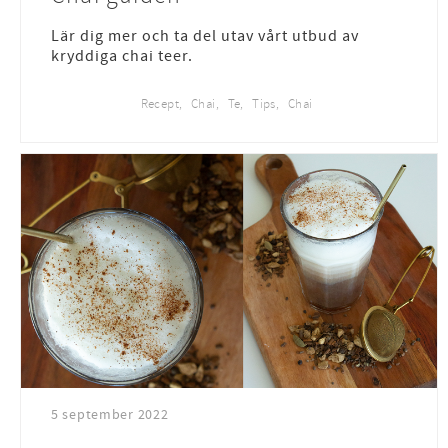
Lär dig mer och ta del utav vårt utbud av
kryddiga chai teer.
Recept
Chai
Te
Tips
Chai
5 september 2022