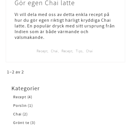
Gör egen Chai latte
Vi vill dela med oss av detta enkla recept på
hur du gör egen riktigt härligt kryddiga Chai
latte. En populär dryck med sitt ursprung från
Indien som är både värmande och
välsmakande.
Recept
Chai
Recept
Tips
Chai
1–
2
av
2
Kategorier
Recept (4)
Porslin (1)
Chai (2)
Grönt te (3)