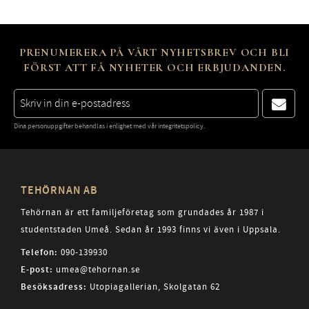
PRENUMERERA PÅ VÅRT NYHETSBREV OCH BLI
FÖRST ATT FÅ NYHETER OCH ERBJUDANDEN.
Dina personuppgifter behandlas i enlighet med vår
integritetspolicy
.
TEHÖRNAN AB
Tehörnan är ett familjeföretag som grundades år 1987 i
studentstaden Umeå. Sedan år 1993 finns vi även i Uppsala.
Telefon:
090-139930
E-post:
umea@tehornan.se
Besöksadress:
Utopiagallerian, Skolgatan 62