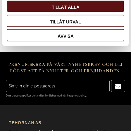
Tips (5)
TILLÅT ALLA
Iste (1)
TILLÅT URVAL
Jul (1)
AVVISA
PRENUMERERA PÅ VÅRT NYHETSBREV OCH BLI
FÖRST ATT FÅ NYHETER OCH ERBJUDANDEN.
Dina personuppgifter behandlas i enlighet med vår
integritetspolicy
.
TEHÖRNAN AB