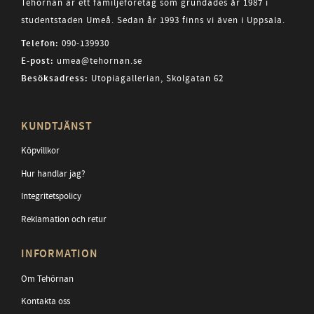
Tehörnan är ett familjeföretag som grundades år 1987 i
studentstaden Umeå. Sedan år 1993 finns vi även i Uppsala.
Telefon:
090-139930
E-post:
umea@tehornan.se
Besöksadress:
Utopiagallerian, Skolgatan 62
KUNDTJÄNST
Köpvillkor
Hur handlar jag?
Integritetspolicy
Reklamation och retur
INFORMATION
Om Tehörnan
Kontakta oss