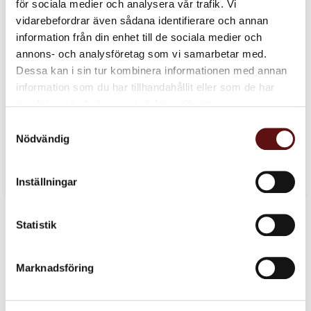
för sociala medier och analysera vår trafik. Vi
vidarebefordrar även sådana identifierare och annan
information från din enhet till de sociala medier och
annons- och analysföretag som vi samarbetar med.
Dessa kan i sin tur kombinera informationen med annan
information som du har tillhandahållit eller som de har
samlat in när du har använt deras tjänster.
Samtyckesval
Nödvändig
Inställningar
Kategorier
Statistik
Recept (4)
Porslin (1)
Marknadsföring
Chai (2)
Grönt te (3)