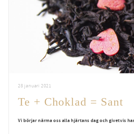
28 januari 2021
Te + Choklad = Sant
Vi börjar närma oss alla hjärtans dag och givetvis ha