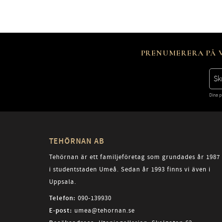
PRENUMERERA PÅ V
Dina p
TEHÖRNAN AB
Tehörnan är ett familjeföretag som grundades år 1987
i studentstaden Umeå. Sedan år 1993 finns vi även i
Uppsala.
Telefon:
090-139930
E-post:
umea@tehornan.se