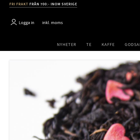
FRI FRAKT
FRÅN 700:- INOM SVERIGE
Logga in
inkl. moms
NYHETER
TE
KAFFE
GODSA