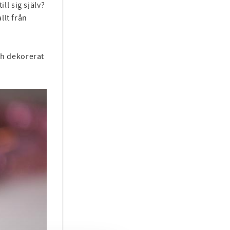
ill sig själv?
llt från
och dekorerat