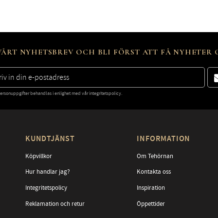
ÅRT NYHETSBREV OCH BLI FÖRST ATT FÅ NYHETER
ersonuppgifter behandlas i enlighet med vår
integritetspolicy
.
KUNDTJÄNST
INFORMATION
Köpvillkor
Om Tehörnan
Hur handlar jag?
Kontakta oss
Integritetspolicy
Inspiration
Reklamation och retur
Öppettider