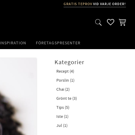
GRATIS TEPROV
VID VARJE ORDER!
FAVORITER
KUNDVA
INSPIRATION
FÖRETAGSPRESENTER
Kategorier
Recept (4)
Porslin (1)
Chai (2)
Grönt te (3)
Tips (5)
Iste (1)
Jul (1)