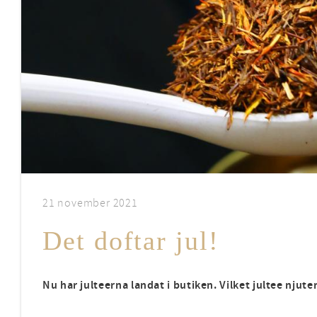
21 november 2021
Det doftar jul!
Nu har julteerna landat i butiken. Vilket jultee njut