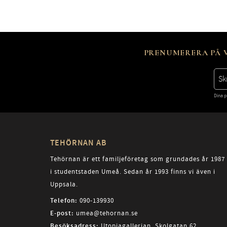
PRENUMERERA PÅ V
Dina p
TEHÖRNAN AB
Tehörnan är ett familjeföretag som grundades år 1987
i studentstaden Umeå. Sedan år 1993 finns vi även i
Uppsala.
Telefon:
090-139930
E-post:
umea@tehornan.se
Besöksadress:
Utopiagallerian, Skolgatan 62