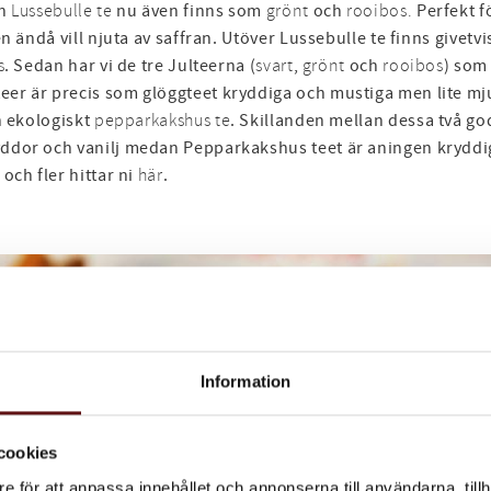
en
Lussebulle te
nu även finns som
grönt
och
rooibos.
Perfekt f
n ändå vill njuta av saffran. Utöver Lussebulle te finns givetv
s
. Sedan har vi de tre Julteerna (
svart
,
grönt
och
rooibos
) som
eer är precis som glöggteet kryddiga och mustiga men lite m
 ekologiskt
pepparkakshus te
. Skillanden mellan dessa två god
yddor och vanilj medan Pepparkakshus teet är aningen kryddi
och fler hittar ni
här
.
Information
cookies
e för att anpassa innehållet och annonserna till användarna, tillh