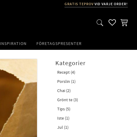
GRATIS TEPROV
VID VARJE ORDER!
FAVORITER
KUNDVA
INSPIRATION
FÖRETAGSPRESENTER
Kategorier
Recept (4)
Porslin (1)
Chai (2)
Grönt te (3)
Tips (5)
Iste (1)
Jul (1)