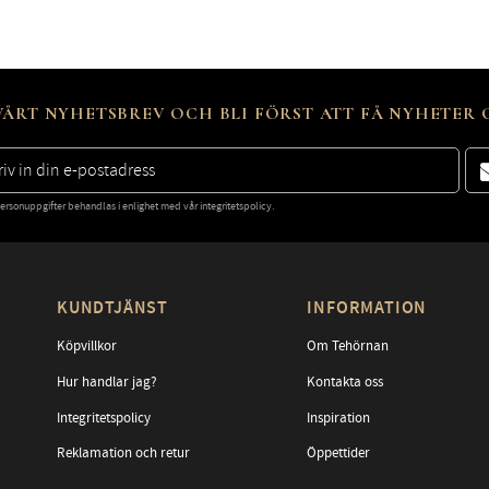
ÅRT NYHETSBREV OCH BLI FÖRST ATT FÅ NYHETER
ersonuppgifter behandlas i enlighet med vår
integritetspolicy
.
KUNDTJÄNST
INFORMATION
Köpvillkor
Om Tehörnan
Hur handlar jag?
Kontakta oss
Integritetspolicy
Inspiration
Reklamation och retur
Öppettider