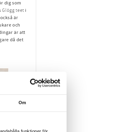
ör dig som
is
Glögg teet
i
 också är
jukare och
ingar är att
gare då det
Om
andahålla funktioner för