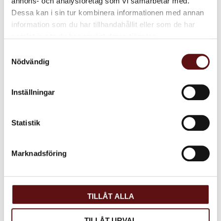
annons- och analysföretag som vi samarbetar med.
Dessa kan i sin tur kombinera informationen med annan
information som du har tillhandahållit eller som de har
samlat in när du har använt deras tjänster.
Samtyckesval
Nödvändig
Julpaket Mellan:
510kr
Inställningar
Statistik
Marknadsföring
TILLÅT ALLA
TILLÅT URVAL