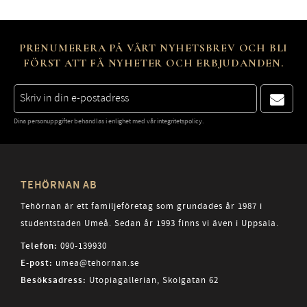
PRENUMERERA PÅ VÅRT NYHETSBREV OCH BLI
FÖRST ATT FÅ NYHETER OCH ERBJUDANDEN.
Dina personuppgifter behandlas i enlighet med vår
integritetspolicy
.
TEHÖRNAN AB
Tehörnan är ett familjeföretag som grundades år 1987 i
studentstaden Umeå. Sedan år 1993 finns vi även i Uppsala.
Telefon:
090-139930
E-post:
umea@tehornan.se
Besöksadress:
Utopiagallerian, Skolgatan 62