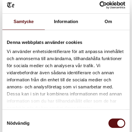
Samtycke
Information
Om
Ceylon UVA
Ceylon O.P., Svart te
Ett naturellt först klassigt
Ett naturellt storbladigt te
Ceylon te!
Denna webbplats använder cookies
75
85
KR
KR
Vi använder enhetsidentifierare för att anpassa innehållet
och annonserna till användarna, tillhandahålla funktioner
INFO
IN
Lägg till i favoriter
Lägg till i favoriter
för sociala medier och analysera vår trafik. Vi
vidarebefordrar även sådana identifierare och annan
information från din enhet till de sociala medier och
annons- och analysföretag som vi samarbetar med.
Dessa kan i sin tur kombinera informationen med annan
information som du har tillhandahållit eller som de har
samlat in när du har använt deras tjänster.
Samtyckesval
Nödvändig