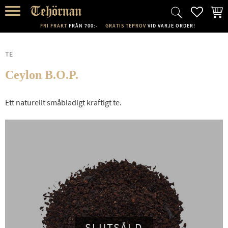
FAVORI
KUND
Meny
FRI FRAKT
FRÅN 700:-
GRATIS TEPROV
VID VARJE ORDER!
TE
Ceylon B.O.P.
Ett naturellt småbladigt kraftigt te.