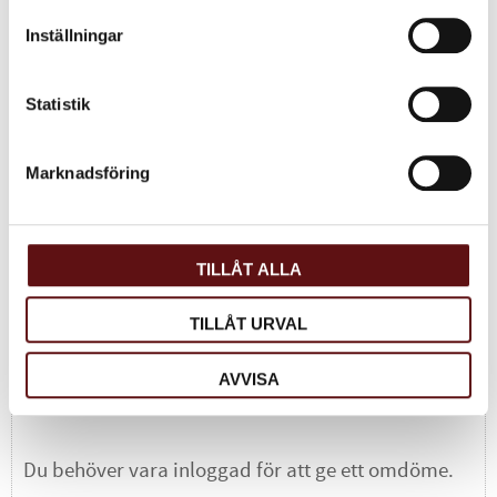
Ceylon Nuwara Eliya
Svart storbladigt te från
Inställningar
Ceylon. Friskt och aromatiskt.
125
KR
Statistik
INFO
Lägg till i favoriter
Marknadsföring
Dela med dig
Facebook
Twitter
LinkedIn
TILLÅT ALLA
TILLÅT URVAL
Omdömen
AVVISA
Du