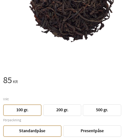
85
KR
Vikt
100 gr.
200 gr.
500 gr.
Förpackning
Standardpåse
Presentpåse