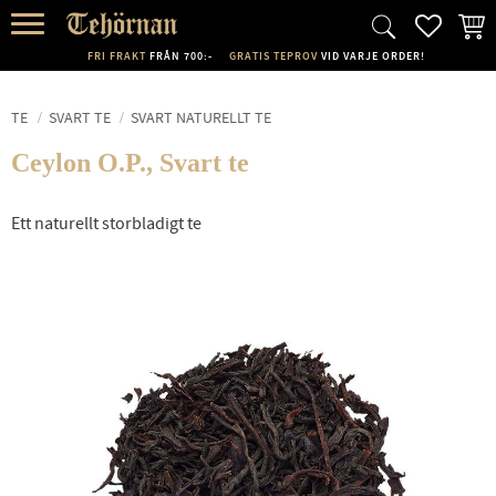
FAVORI
KUND
Meny
FRI FRAKT
FRÅN 700:-
GRATIS TEPROV
VID VARJE ORDER!
TE
SVART TE
SVART NATURELLT TE
Ceylon O.P., Svart te
Ett naturellt storbladigt te