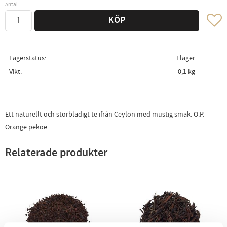
Antal
Lägg ti
KÖP
Lagerstatus
I lager
Vikt
0,1 kg
Ett naturellt och storbladigt te ifrån Ceylon med mustig smak. O.P. =
Orange pekoe
Relaterade produkter