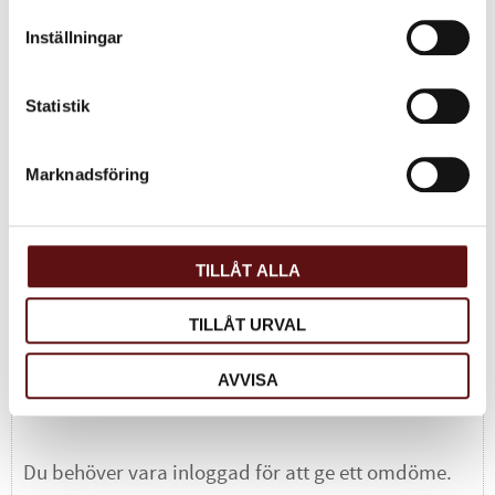
Ceylon UVA
Inställningar
Ett naturellt först klassigt
Ceylon te!
75
KR
Statistik
INFO
Lägg till i favoriter
Marknadsföring
Dela med dig
Facebook
Twitter
LinkedIn
TILLÅT ALLA
TILLÅT URVAL
Omdömen
AVVISA
Du