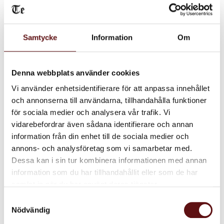
Samtycke
Information
Om
Ceylon B.O.P.
Ceylon Nuwara Eliya
Ett naturellt småbladigt
Svart storbladigt te från
Denna webbplats använder cookies
kraftigt te.
Ceylon. Friskt och aromatiskt.
85
125
KR
KR
Vi använder enhetsidentifierare för att anpassa innehållet
och annonserna till användarna, tillhandahålla funktioner
INFO
IN
Lägg till i favoriter
Lägg till i favoriter
för sociala medier och analysera vår trafik. Vi
vidarebefordrar även sådana identifierare och annan
information från din enhet till de sociala medier och
annons- och analysföretag som vi samarbetar med.
Dessa kan i sin tur kombinera informationen med annan
information som du har tillhandahållit eller som de har
samlat in när du har använt deras tjänster.
Samtyckesval
Nödvändig