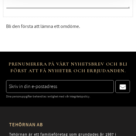
Bli den första att lämna ett omdöme.
PRENUMERERA PÅ VÅRT NYHETSBREV OCH BLI
FÖRST ATT FÅ NYHETER OCH ERBJUDANDEN.
Dina personuppgifter behandlas i enlighet med vår
integritetspolicy
.
TEHÖRNAN AB
Tehörnan är ett familjeföretag som grundades år 1987 i