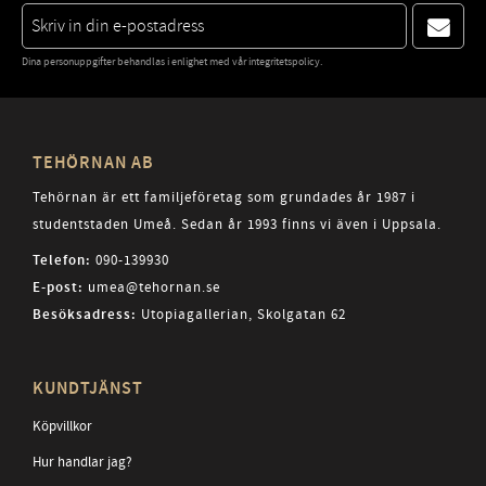
Dina personuppgifter behandlas i enlighet med vår
integritetspolicy
.
TEHÖRNAN AB
Tehörnan är ett familjeföretag som grundades år 1987 i
studentstaden Umeå. Sedan år 1993 finns vi även i Uppsala.
Telefon:
090-139930
E-post:
umea@tehornan.se
Besöksadress:
Utopiagallerian, Skolgatan 62
KUNDTJÄNST
Köpvillkor
Hur handlar jag?