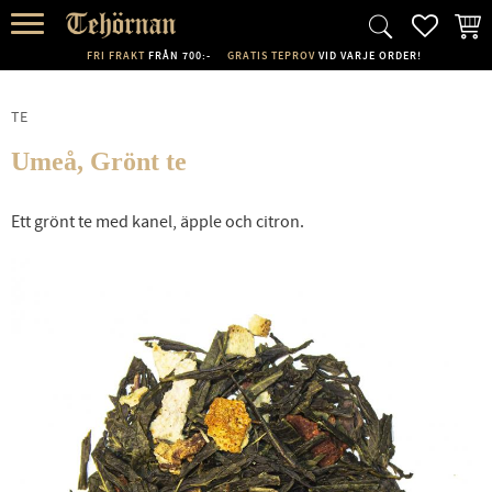
FAVORI
KUND
Meny
FRI FRAKT
FRÅN 700:-
GRATIS TEPROV
VID VARJE ORDER!
TE
Umeå, Grönt te
Ett grönt te med kanel, äpple och citron.