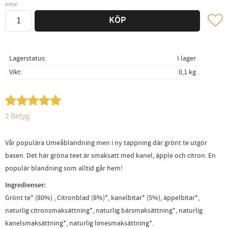
Antal
Lägg ti
KÖP
Lagerstatus
I lager
Vikt
0,1 kg
2 Betyg
Vår populära Umeåblandning men i ny tappning där grönt te utgör
basen. Det här gröna teet är smaksatt med kanel, äpple och citron. En
populär blandning som alltid går hem!
Ingredienser:
Grönt te* (80%) , Citronblad (8%)*, kanelbitar* (5%), äppelbitar*,
naturlig citronsmaksättning*, naturlig bärsmaksättning*, naturlig
kanelsmaksättning*, naturlig limesmaksättning*.