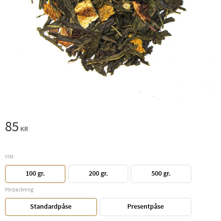
85
KR
Vikt
100 gr.
200 gr.
500 gr.
Förpackning
Standardpåse
Presentpåse