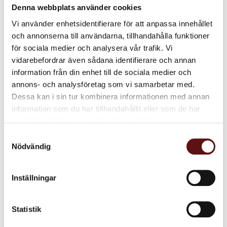
Denna webbplats använder cookies
INFO
IN
Lägg till i favoriter
Lägg till i favoriter
Vi använder enhetsidentifierare för att anpassa innehållet
och annonserna till användarna, tillhandahålla funktioner
för sociala medier och analysera vår trafik. Vi
vidarebefordrar även sådana identifierare och annan
information från din enhet till de sociala medier och
annons- och analysföretag som vi samarbetar med.
Dessa kan i sin tur kombinera informationen med annan
information som du har tillhandahållit eller som de har
samlat in när du har använt deras tjänster.
Samtyckesval
Kardemumma
Nödvändig
Vanilj, Grönt te
Ett grön te med kardemumma,
vanilj, kanel, ingefära och
mandel.
Inställningar
90
KR
INFO
Lägg till i favoriter
Statistik