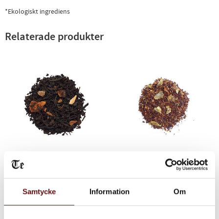
*Ekologiskt ingrediens
Relaterade produkter
Umeå Blandning,
Umeå, Rooibos te
Svart te
Prova den populära Umeå
blandningen, finns även som
Svart te med kanel, äpple och
rooibos te.
citron.
Samtycke
Information
Om
65
80
KR
KR