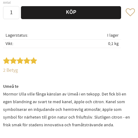
Antal
Lägg ti
KÖP
Lagerstatus
I lager
Vikt
0,1 kg
2 Betyg
Umeå te
Mormor Ulla ville fånga känslan av Umeå i en tekopp. Det fick bli en
egen blandning av svart te med kanel, äpple och citron. Kanel som
symboliserar en inbjudande och hemtrevlig atmosfär, äpple som
symbol för närheten till grön natur och friluftsliv. Slutligen citron - en
frisk smak för stadens innovativa och framåtsträvande anda.