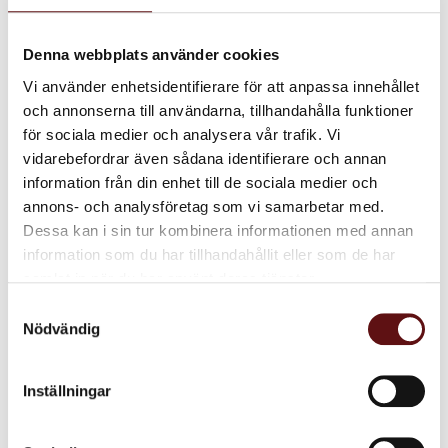
och citron.
blandningen, finns även som
rooibos te.
85
80
KR
KR
Denna webbplats använder cookies
INFO
IN
Vi använder enhetsidentifierare för att anpassa innehållet
Lägg till i favoriter
Lägg till i favoriter
och annonserna till användarna, tillhandahålla funktioner
för sociala medier och analysera vår trafik. Vi
vidarebefordrar även sådana identifierare och annan
information från din enhet till de sociala medier och
annons- och analysföretag som vi samarbetar med.
Dessa kan i sin tur kombinera informationen med annan
information som du har tillhandahållit eller som de har
samlat in när du har använt deras tjänster.
Samtyckesval
Nödvändig
Vintersaga, svart te
Svart te med kanel, äpple,
citron och apelsin
Inställningar
65
KR