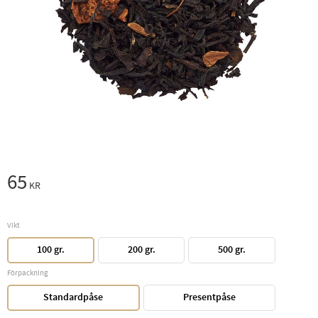
65
KR
Vikt
100 gr.
200 gr.
500 gr.
Förpackning
Standardpåse
Presentpåse