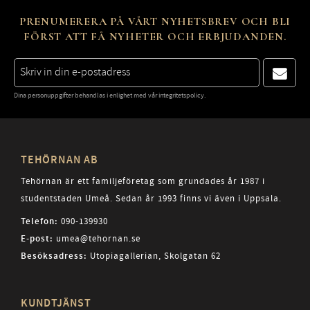
PRENUMERERA PÅ VÅRT NYHETSBREV OCH BLI
FÖRST ATT FÅ NYHETER OCH ERBJUDANDEN.
Dina personuppgifter behandlas i enlighet med vår
integritetspolicy
.
TEHÖRNAN AB
Tehörnan är ett familjeföretag som grundades år 1987 i
studentstaden Umeå. Sedan år 1993 finns vi även i Uppsala.
Telefon:
090-139930
E-post:
umea@tehornan.se
Besöksadress:
Utopiagallerian, Skolgatan 62
KUNDTJÄNST