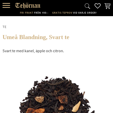
FAVORI
KUND
Meny
FRI FRAKT
FRÅN 700:-
GRATIS TEPROV
VID VARJE ORDER!
TE
Umeå Blandning, Svart te
Svart te med kanel, äpple och citron.