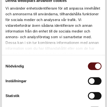
Denna webbplats använder cookies
Vi använder enhetsidentifierare för att anpassa innehållet
och annonserna till användarna, tillhandahålla funktioner
för sociala medier och analysera vår trafik. Vi
vidarebefordrar även sådana identifierare och annan
information från din enhet till de sociala medier och
Burk Silver, 200 gr.
Burk Klassisk
annons- och analysföretag som vi samarbetar med.
Japansk svart, 100
Plåtburk, 200 gr.
Dessa kan i sin tur kombinera informationen med annan
gr.
information som du har tillhandahållit eller som de har
Plåtburk, 100 gr.
samlat in när du har använt deras tjänster.
75
75
KR
KR
Samtyckesval
Nödvändig
KÖP
KÖ
Lägg till i favoriter
Lägg till i favoriter
Inställningar
Dela med dig
Facebook
Twitter
LinkedIn
Statistik