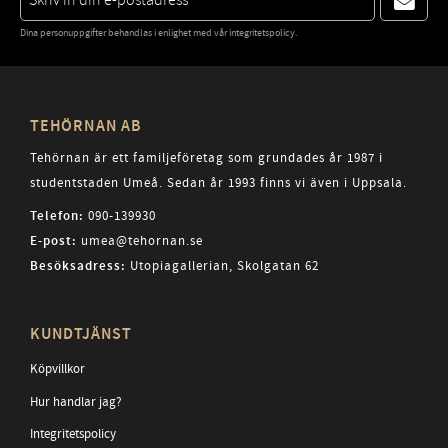
Dina personuppgifter behandlas i enlighet med vår
integritetspolicy
.
TEHÖRNAN AB
Tehörnan är ett familjeföretag som grundades år 1987 i
studentstaden Umeå. Sedan år 1993 finns vi även i Uppsala.
Telefon:
090-139930
E-post:
umea@tehornan.se
Besöksadress:
Utopiagallerian, Skolgatan 62
KUNDTJÄNST
Köpvillkor
Hur handlar jag?
Integritetspolicy