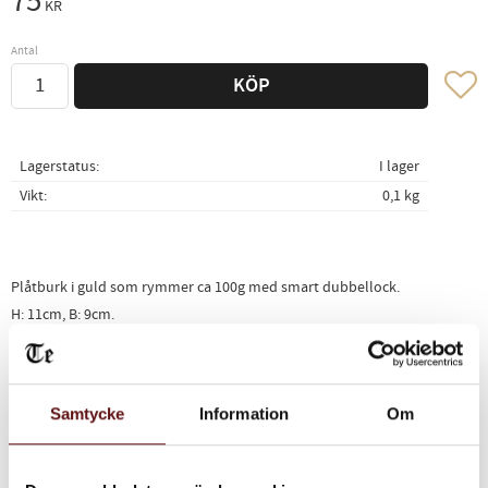
75
KR
Antal
Lägg ti
KÖP
Lagerstatus
I lager
Vikt
0,1 kg
Plåtburk i guld som rymmer ca 100g med smart dubbellock.
H: 11cm, B: 9cm.
Relaterade produkter
Samtycke
Information
Om