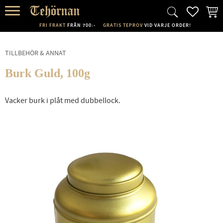
FAVORI
KUND
Meny
FRI FRAKT
FRÅN 700:-
GRATIS TEPROV
VID VARJE ORDER!
TILLBEHÖR & ANNAT
Burk Guld, 100g
Vacker burk i plåt med dubbellock.