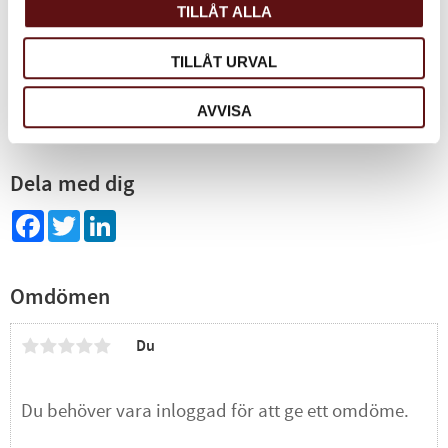
Lugn & Ro, örtte
TILLÅT ALLA
En lugnande ört blandning
70
TILLÅT URVAL
KR
INFO
Lägg till i favoriter
AVVISA
Dela med dig
Facebook
Twitter
LinkedIn
Omdömen
Du