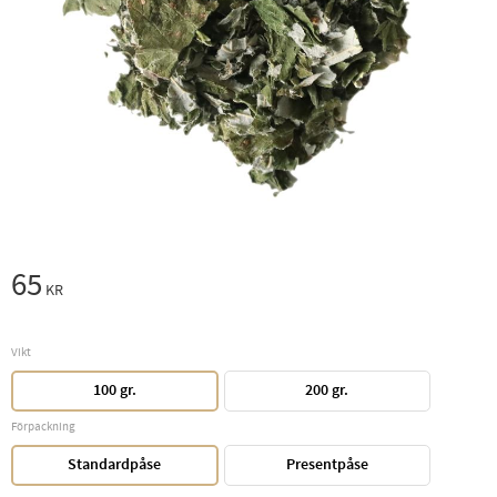
65
KR
Vikt
100 gr.
200 gr.
Förpackning
Standardpåse
Presentpåse