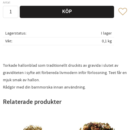
Antal
Lägg ti
KÖP
Lagerstatus
I lager
Vikt
0,1 kg
Torkade hallonblad som traditionellt druckits av gravida i slutet av
graviditeten i syfte att förbereda livmodern inför förlossning. Teet får en
mjuk smak av hallon.
Rådgör med din barnmorska innan användning.
Relaterade produkter