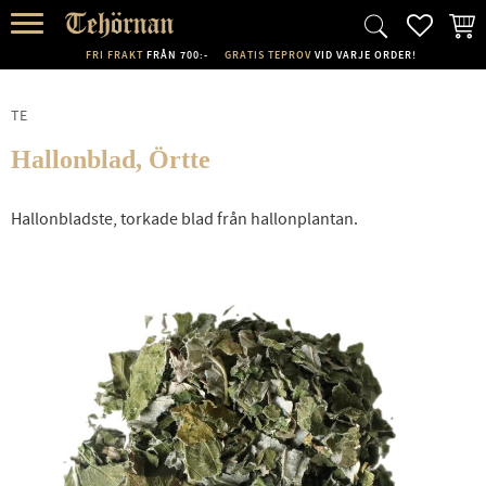
FAVORI
KUND
Meny
FRI FRAKT
FRÅN 700:-
GRATIS TEPROV
VID VARJE ORDER!
TE
Hallonblad, Örtte
Hallonbladste, torkade blad från hallonplantan.