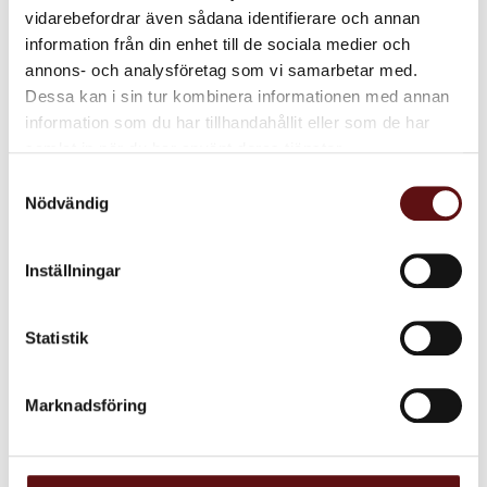
vidarebefordrar även sådana identifierare och annan
information från din enhet till de sociala medier och
annons- och analysföretag som vi samarbetar med.
Kamomill, örtte
Blomster Dans,
Dessa kan i sin tur kombinera informationen med annan
Örtte
Ört te med kamomill.
information som du har tillhandahållit eller som de har
Rogivande örtte med blommor
samlat in när du har använt deras tjänster.
och örter.
Samtyckesval
75
75
KR
KR
Nödvändig
INFO
IN
Lägg till i favoriter
Lägg till i favoriter
Inställningar
Statistik
Marknadsföring