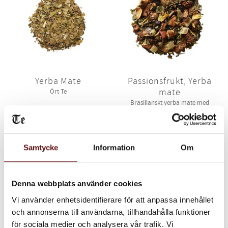
Yerba Mate
Passionsfrukt, Yerba
mate
Ört Te
Brasilianskt yerba mate med
smak av passionsfrukt
70
65
KR
KR
INFO
IN
Lägg till i favoriter
Lägg till i favoriter
Samtycke
Information
Om
Denna webbplats använder cookies
Vi använder enhetsidentifierare för att anpassa innehållet
och annonserna till användarna, tillhandahålla funktioner
för sociala medier och analysera vår trafik. Vi