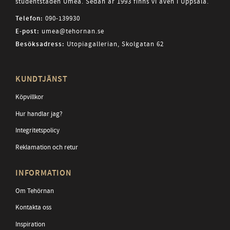
studentstaden Umeå. Sedan år 1993 finns vi även i Uppsala.
Telefon:
090-139930
E-post:
umea@tehornan.se
Besöksadress:
Utopiagallerian, Skolgatan 62
KUNDTJÄNST
Köpvillkor
Hur handlar jag?
Integritetspolicy
Reklamation och retur
INFORMATION
Om Tehörnan
Kontakta oss
Inspiration